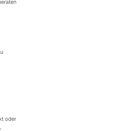
beraten
zu
kt oder
,