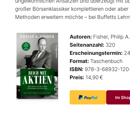
ungewöhnlichen Ansätzen und überzeugt mit üb
großer Börsenklassiker komplettieren oder aber 
Methoden erweitern möchte – bei Buffetts Lehrmei
Autoren:
Fisher, Philip A.
Seitenanzahl:
320
Erscheinungstermin:
24
Format:
Taschenbuch
ISBN:
978-3-68932-120
Preis:
14,90 €
Im Sho