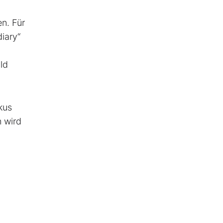
n. Für
iary“
ld
kus
n wird