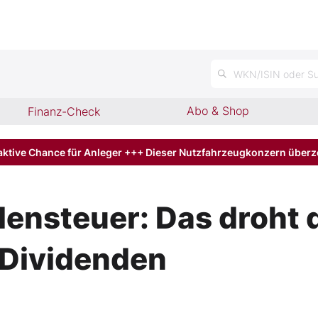
n
WKN/ISIN oder Su
Abo & Shop
Finanz-Check
aktive Chance für Anleger +++ Dieser Nutzfahrzeugkonzern über
lensteuer: Das droht
-Dividenden