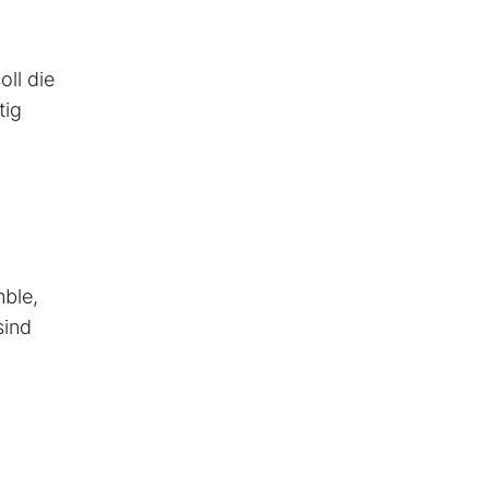
ll die
tig
mble,
sind