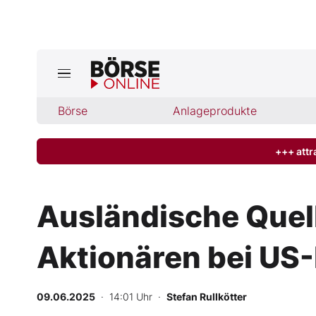
Jetzt a
ktuelle Ausgabe BÖRSE ONLINE lese
Börse
Börse
Anlageprodukte
News
+++ attr
Anlageprodukte
Ausländische Quel
Finanz-Check
Aktionären bei US
Abo & Shop
BO-Musterdepots
09.06.2025
· 14:01 Uhr
·
Stefan Rullkötter