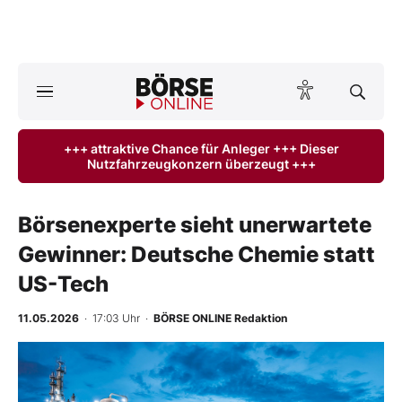
A
ktuelle Ausgabe BÖRSE ONLINE lesen
Börse
+++ attraktive Chance für Anleger +++ Dieser
Nutzfahrzeugkonzern überzeugt +++
News
Anlageprodukte
Börsenexperte sieht unerwartete
Gewinner: Deutsche Chemie statt
Finanz-Check
US-Tech
Abo & Shop
11.05.2026
· 17:03 Uhr
·
BÖRSE ONLINE Redaktion
BO-Musterdepots
Experten