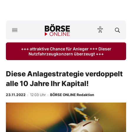
A
ktuelle Ausgabe BÖRSE ONLINE lesen
Börse
+++ attraktive Chance für Anleger +++ Dieser
Nutzfahrzeugkonzern überzeugt +++
News
Anlageprodukte
Diese Anlagestrategie verdoppelt
alle 10 Jahre Ihr Kapital!
Finanz-Check
23.11.2022
· 12:03 Uhr
·
BÖRSE ONLINE Redaktion
Abo & Shop
BO-Musterdepots
Experten