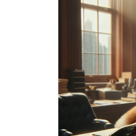
Experten
Mein B:O
Mein Konto
Folgen Sie uns
Kontakt