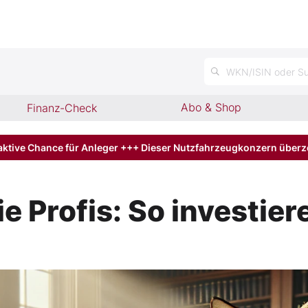
n
WKN/ISIN oder Su
Abo & Shop
Finanz-Check
aktive Chance für Anleger +++ Dieser Nutzfahrzeugkonzern über
e Profis: So investie