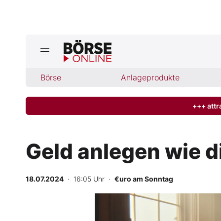
Jetzt a
ktuelle Ausgabe BÖRSE ONLINE lese
Börse
Börse
Anlageprodukte
News
+++ attr
Anlageprodukte
Geld anlegen wie di
Finanz-Check
18.07.2024
· 16:05 Uhr
·
€uro am Sonntag
Abo & Shop
BO-Musterdepots