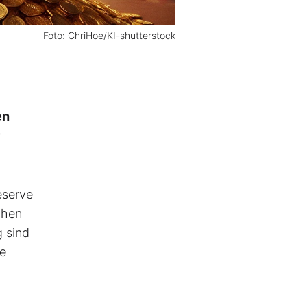
Foto: ChriHoe/KI-shutterstock
en
eserve
chen
 sind
te