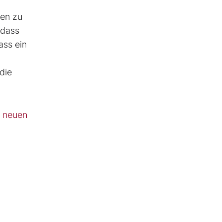
ren zu
 dass
ass ein
die
r neuen