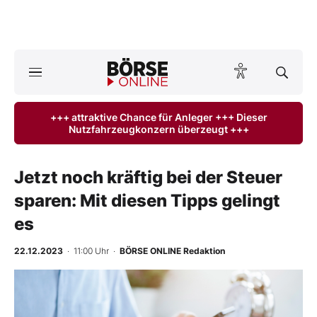
A
ktuelle Ausgabe BÖRSE ONLINE lesen
Börse
+++ attraktive Chance für Anleger +++ Dieser
Nutzfahrzeugkonzern überzeugt +++
News
Anlageprodukte
Jetzt noch kräftig bei der Steuer
sparen: Mit diesen Tipps gelingt
Finanz-Check
es
Abo & Shop
22.12.2023
· 11:00 Uhr
·
BÖRSE ONLINE Redaktion
BO-Musterdepots
Experten