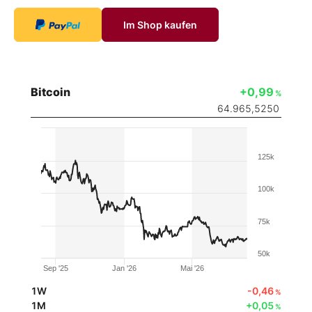
Im Shop kaufen
Bitcoin
+0,99
%
64.965,5250
125k
100k
75k
50k
Sep '25
Jan '26
Mai '26
1W
-0,46
%
1M
+0,05
%