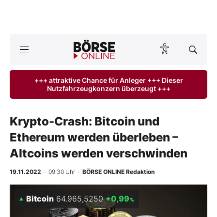
Börse
News
+++ attraktive Chance für Anleger +++ Dieser
Nutzfahrzeugkonzern überzeugt +++
Anlageprodukte
Finanz-Check
Krypto-Crash: Bitcoin und
Ethereum werden überleben –
Abo & Shop
Altcoins werden verschwinden
BO-Musterdepots
19.11.2022
· 09:30 Uhr
·
BÖRSE ONLINE Redaktion
Experten
Bitcoin
64.965,5250
+0,99
%
Mein B:O