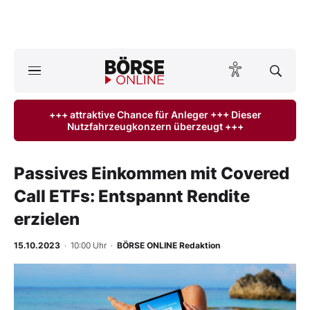
A
ktuelle Ausgabe BÖRSE ONLINE lesen
Börse
+++ attraktive Chance für Anleger +++ Dieser
Nutzfahrzeugkonzern überzeugt +++
News
Anlageprodukte
Passives Einkommen mit Covered
Call ETFs: Entspannt Rendite
Finanz-Check
erzielen
Abo & Shop
15.10.2023
· 10:00 Uhr
·
BÖRSE ONLINE Redaktion
BO-Musterdepots
Experten