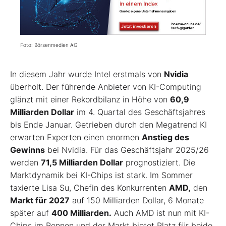
Foto: Börsenmedien AG
In diesem Jahr wurde Intel erstmals von
Nvidia
überholt. Der führende Anbieter von KI-Computing
glänzt mit einer Rekordbilanz in Höhe von
60,9
Milliarden Dollar
im 4. Quartal des Geschäftsjahres
bis Ende Januar. Getrieben durch den Megatrend KI
erwarten Experten einen enormen
Anstieg des
Gewinns
bei Nvidia. Für das Geschäftsjahr 2025/26
werden
71,5 Milliarden Dollar
prognostiziert. Die
Marktdynamik bei KI-Chips ist stark. Im Sommer
taxierte Lisa Su, Chefin des Konkurrenten
AMD,
den
Markt für 2027
auf 150 Milliarden Dollar, 6 Monate
später auf
400 Milliarden.
Auch AMD ist nun mit KI-
Chips im Rennen und der Markt bietet Platz für beide