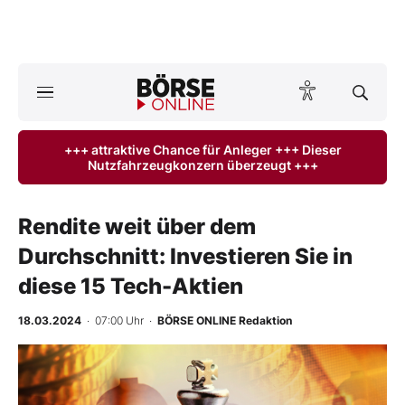
A
ktuelle Ausgabe BÖRSE ONLINE lesen
Börse
+++ attraktive Chance für Anleger +++ Dieser
Nutzfahrzeugkonzern überzeugt +++
News
Anlageprodukte
Rendite weit über dem
Durchschnitt: Investieren Sie in
Finanz-Check
diese 15 Tech-Aktien
Abo & Shop
18.03.2024
· 07:00 Uhr
·
BÖRSE ONLINE Redaktion
BO-Musterdepots
Experten