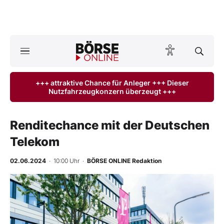
A
ktuelle Ausgabe BÖRSE ONLINE lesen
Börse
+++ attraktive Chance für Anleger +++ Dieser
Nutzfahrzeugkonzern überzeugt +++
News
Anlageprodukte
Renditechance mit der Deutschen
Telekom
Finanz-Check
02.06.2024
· 10:00 Uhr
·
BÖRSE ONLINE Redaktion
Abo & Shop
BO-Musterdepots
Experten