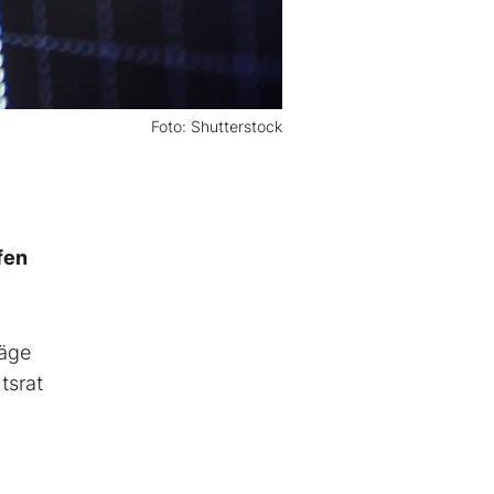
Foto: Shutterstock
fen
räge
tsrat