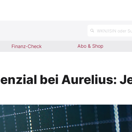
n
WKN/ISIN oder Su
Abo & Shop
Finanz-Check
nzial bei Aurelius: J