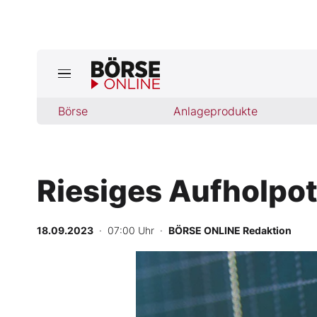
Jetzt a
ktuelle Ausgabe BÖRSE ONLINE lese
Börse
Börse
Anlageprodukte
News
Riesiges Aufholpote
Anlageprodukte
Finanz-Check
18.09.2023
· 07:00 Uhr
·
BÖRSE ONLINE Redaktion
Abo & Shop
BO-Musterdepots