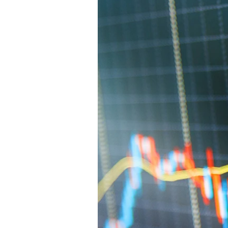
Experten
Mein B:O
Mein Konto
Folgen Sie uns
Kontakt