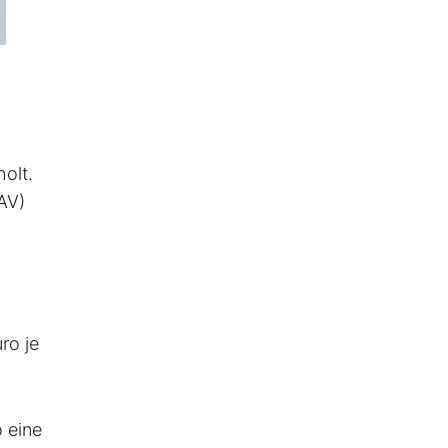
holt.
AV)
ro je
 eine