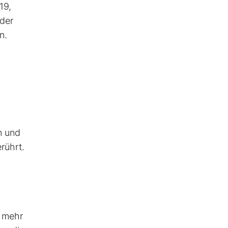
19,
 der
n.
n und
rührt.
9 mehr