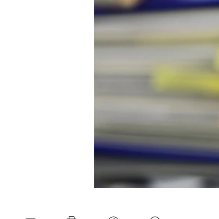
Experten
Mein B:O
Mein Konto
Folgen Sie uns
Kontakt