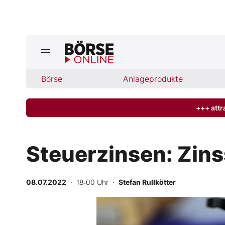
Jetzt a
ktuelle Ausgabe BÖRSE ONLINE lese
Börse
Börse
Anlageprodukte
News
+++ attr
Anlageprodukte
Steuerzinsen: Zins
Finanz-Check
08.07.2022
· 18:00 Uhr
·
Stefan Rullkötter
Abo & Shop
BO-Musterdepots