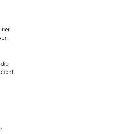
 der
Von
 die
richt,
r