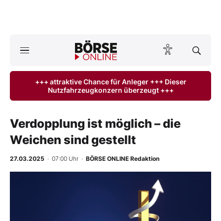
A
ktuelle Ausgabe BÖRSE ONLINE lesen
Börse
+++ attraktive Chance für Anleger +++ Dieser
Nutzfahrzeugkonzern überzeugt +++
News
Anlageprodukte
Verdopplung ist möglich – die
Weichen sind gestellt
Finanz-Check
27.03.2025
· 07:00 Uhr
·
BÖRSE ONLINE Redaktion
Abo & Shop
BO-Musterdepots
Experten