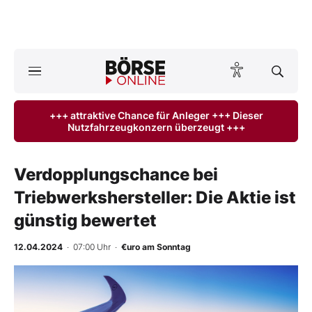
A
ktuelle Ausgabe BÖRSE ONLINE lesen
Börse
+++ attraktive Chance für Anleger +++ Dieser
Nutzfahrzeugkonzern überzeugt +++
News
Anlageprodukte
Verdopplungschance bei
Triebwerkshersteller: Die Aktie ist
Finanz-Check
günstig bewertet
Abo & Shop
12.04.2024
· 07:00 Uhr
·
€uro am Sonntag
BO-Musterdepots
Experten