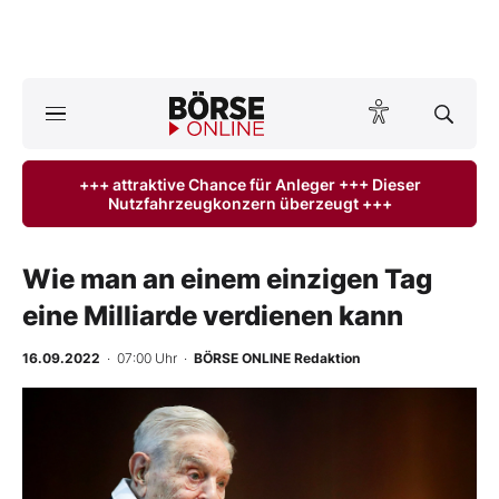
A
ktuelle Ausgabe BÖRSE ONLINE lesen
Börse
+++ attraktive Chance für Anleger +++ Dieser
Nutzfahrzeugkonzern überzeugt +++
News
Anlageprodukte
Wie man an einem einzigen Tag
eine Milliarde verdienen kann
Finanz-Check
16.09.2022
· 07:00 Uhr
·
BÖRSE ONLINE Redaktion
Abo & Shop
BO-Musterdepots
Experten