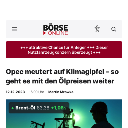
Börse
News
+++ attraktive Chance für Anleger +++ Dieser
Nutzfahrzeugkonzern überzeugt +++
Anlageprodukte
Finanz-Check
Opec meutert auf Klimagipfel – so
geht es mit den Ölpreisen weiter
Abo & Shop
12.12.2023
· 16:00 Uhr
·
Martin Mrowka
BO-Musterdepots
Brent-Öl
83,38
+1,08
%
Experten
Mein B:O