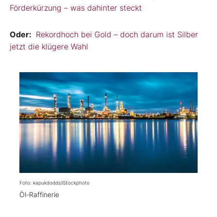
Förderkürzung – was dahinter steckt
Oder:
Rekordhoch bei Gold – doch darum ist Silber
jetzt die klügere Wahl
Foto: kapukdodds/iStockphoto
Öl-Raffinerie