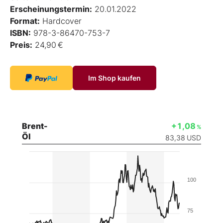
Erscheinungstermin:
20.01.2022
Format:
Hardcover
ISBN:
978-3-86470-753-7
Preis:
24,90 €
Im Shop kaufen
Brent-
+1,08
%
Öl
83,38
USD
100
75