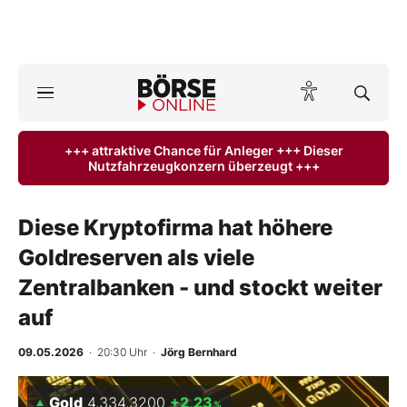
Börse
News
+++ attraktive Chance für Anleger +++ Dieser
Nutzfahrzeugkonzern überzeugt +++
Anlageprodukte
Finanz-Check
Diese Kryptofirma hat höhere
Goldreserven als viele
Abo & Shop
Zentralbanken - und stockt weiter
BO-Musterdepots
auf
Experten
09.05.2026
· 20:30 Uhr
·
Jörg Bernhard
Mein B:O
Gold
4.334,3200
+2,23
%