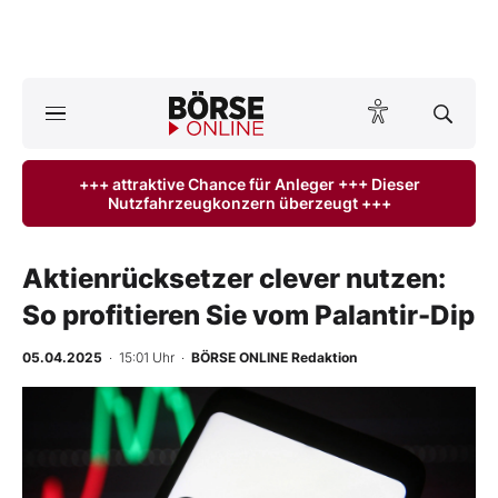
A
ktuelle Ausgabe BÖRSE ONLINE lesen
Börse
+++ attraktive Chance für Anleger +++ Dieser
Nutzfahrzeugkonzern überzeugt +++
News
Anlageprodukte
Aktienrücksetzer clever nutzen:
So profitieren Sie vom Palantir-Dip
Finanz-Check
05.04.2025
· 15:01 Uhr
·
BÖRSE ONLINE Redaktion
Abo & Shop
-
%
BO-Musterdepots
Experten