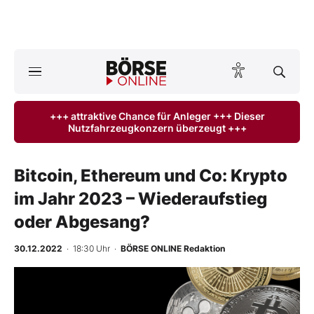
A
ktuelle Ausgabe BÖRSE ONLINE lesen
Börse
+++ attraktive Chance für Anleger +++ Dieser
Nutzfahrzeugkonzern überzeugt +++
News
Anlageprodukte
Bitcoin, Ethereum und Co: Krypto
im Jahr 2023 – Wiederaufstieg
Finanz-Check
oder Abgesang?
Abo & Shop
30.12.2022
· 18:30 Uhr
·
BÖRSE ONLINE Redaktion
BO-Musterdepots
-
%
Experten