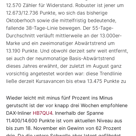
12.570 Zähler für Widerstand. Robuster ist jener um
12.673/12.736 Punkte, wo sich das bisherige
Oktoberhoch sowie die mittelfristig bedeutende,
fallende 38-Tage-Linie bewegen. Der 55-Tage-
Durchschnitt verläuft mittlerweile an der 13.000er-
Marke und ein zweimonatiger Abwärtstrend um
13.190 Punkte. Und obwohl derzeit sehr weit entfernt,
sei auch der neunmonatige Basis-Abwärtstrend
dieses Jahres erwähnt, der zuletzt im August ganz
vorsichtig angetestet worden war: diese Trendlinie
ließe derzeit Kursavancen bis etwa 13.475 Punkte zu
Wieder leicht mit minus fünf Prozent ins Minus
gerutscht ist der vor knapp drei Wochen empfohlene
DAX-Inliner
HB7QU4
. Innerhalb der Spanne
11.400/14.600 Punkte ist vom aktuellen Niveau aus
bis zum 18. November ein Gewinn von 62 Prozent
drin. Da die untere Schwelle aber latent gefährdet