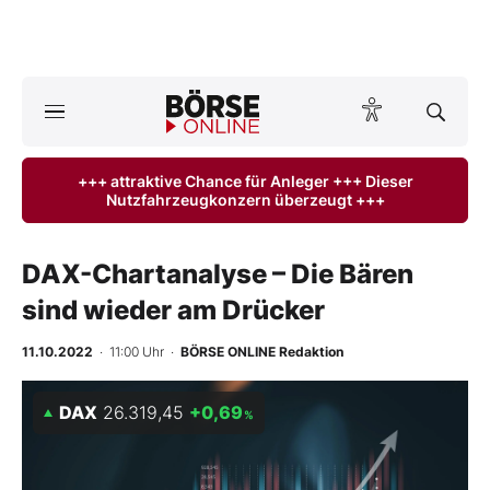
Börse
News
+++ attraktive Chance für Anleger +++ Dieser
Nutzfahrzeugkonzern überzeugt +++
Anlageprodukte
Finanz-Check
DAX-Chartanalyse – Die Bären
sind wieder am Drücker
Abo & Shop
11.10.2022
· 11:00 Uhr
·
BÖRSE ONLINE Redaktion
BO-Musterdepots
DAX
26.319,45
+0,69
%
Experten
Mein B:O