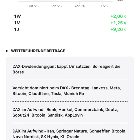
Okt '25
Jan '26
Apr '26
Jul '26
1W
+2,06
%
1M
+1,25
%
1J
+9,26
%
WEITERFÜHRENDE BEITRÄGE
DAX‑Dividendengigant kappt Umsatzziel: So reagiert die
Börse
Vorsicht dominiert beim DAX ‑ Brenntag, Lanxess, Meta,
Bitcoin, Cloudflare, Tesla, Munich Re
DAX im Aufwind ‑ Renk, Henkel, Commerzbank, Deutz,
Scout24, Bitcoin, Sandisk, AppLovin
DAX im Aufwind ‑ Iran, Springer Nature, Schaeffler, Bitcoin,
Novo Nordisk, SK Hynix, KI, Oracle