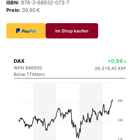
ISBN:
978-3-68932-073-7
Preis:
39,90 €
Im Shop kaufen
DAX
+0,69
%
WKN 846900
26.319,45
XXP
Börse TTMzero
26k
24k
22k