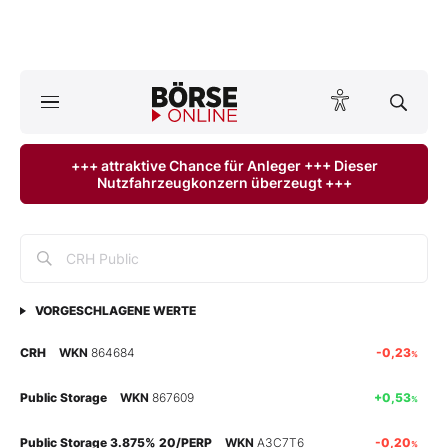
A
ktuelle Ausgabe BÖRSE ONLINE lesen
Börse
+++ attraktive Chance für Anleger +++ Dieser
Nutzfahrzeugkonzern überzeugt +++
News
Anlageprodukte
Finanz-Check
VORGESCHLAGENE WERTE
Abo & Shop
CRH
WKN
864684
-0,23
%
BO-Musterdepots
Public Storage
WKN
867609
+0,53
%
Experten
Public Storage 3.875% 20/PERP
WKN
A3C7T6
-0,20
%