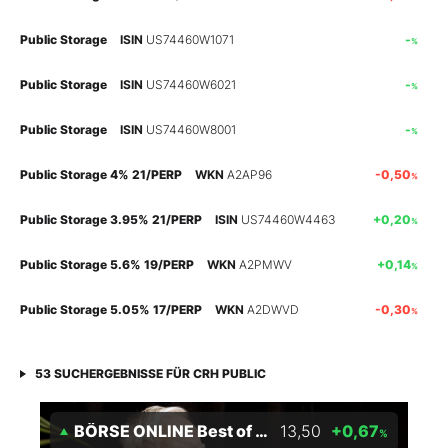
Mein B:O
Public Storage
ISIN
US74460W1071
-
%
Public Storage
ISIN
US74460W6021
-
%
Mein Konto
Public Storage
ISIN
US74460W8001
-
%
Folgen Sie uns
Public Storage 4% 21/PERP
WKN
A2AP96
-0,50
%
Public Storage 3.95% 21/PERP
ISIN
US74460W4463
+0,20
%
Kontakt
Public Storage 5.6% 19/PERP
WKN
A2PMWV
+0,14
%
Public Storage 5.05% 17/PERP
WKN
A2DWVD
-0,30
%
53
SUCHERGEBNISSE FÜR
CRH PUBLIC
BÖRSE ONLINE Best of Billionaires Index NTR 05/29
13,50
+0,67
%