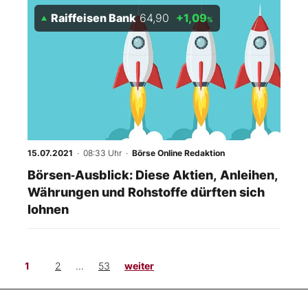
Raiffeisen Bank
64,90
+1,09
%
15.07.2021
· 08:33 Uhr
·
Börse Online Redaktion
Börsen‑Ausblick: Diese Aktien, Anleihen,
Währungen und Rohstoffe dürften sich
lohnen
1
2
...
53
weiter