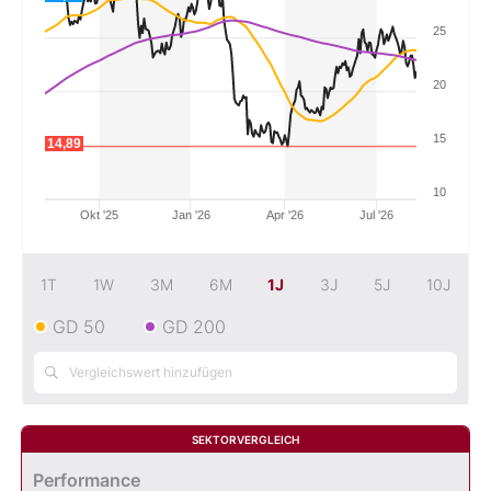
25
Mein B:O
20
Mein Konto
15
14,89
Folgen Sie uns
10
Okt '25
Jan '26
Apr '26
Jul '26
Kontakt
1T
1W
3M
6M
1J
3J
5J
10J
GD 50
GD 200
SEKTORVERGLEICH
Performance