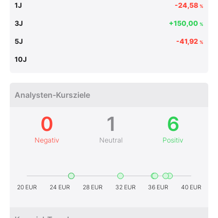
1J
-24,58
%
3J
+150,00
%
5J
-41,92
%
10J
Analysten-Kursziele
0
1
6
Negativ
Neutral
Positiv
20 EUR
24 EUR
28 EUR
32 EUR
36 EUR
40 EUR