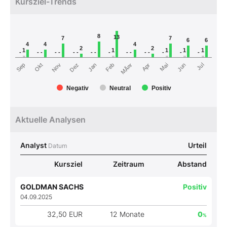
Kursziel-Trends
8
13
7
7
6
6
4
4
4
2
2
1
1
1
1
1
-
-
-
-
-
-
-
-
-
-
-
-
-
-
-
-
-
MÃ¤r
Dez
Okt
Jul
Mai
Jan
Nov
Sep
Jun
Apr
Feb
Negativ
Neutral
Positiv
Aktuelle Analysen
Analyst
Urteil
Datum
Kursziel
Zeitraum
Abstand
GOLDMAN SACHS
Positiv
04.09.2025
32,50 EUR
12 Monate
0
%