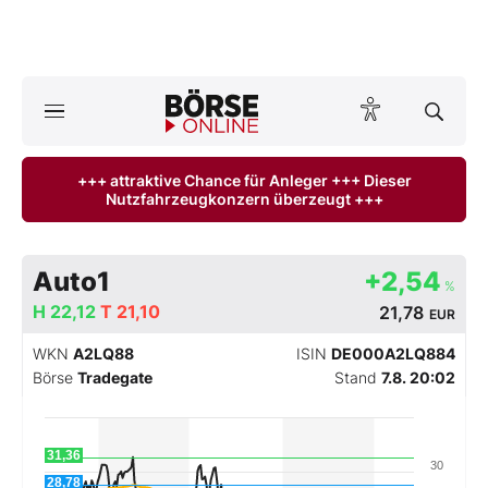
A
ktuelle Ausgabe BÖRSE ONLINE lesen
Börse
+++ attraktive Chance für Anleger +++ Dieser
Nutzfahrzeugkonzern überzeugt +++
News
Anlageprodukte
Auto1
+2,54
%
Finanz-Check
H
22,12
T
21,10
21,78
EUR
WKN
A2LQ88
ISIN
DE000A2LQ884
Abo & Shop
Börse
Tradegate
Stand
7.8. 20:02
BO-Musterdepots
31,36
30
Experten
28,78