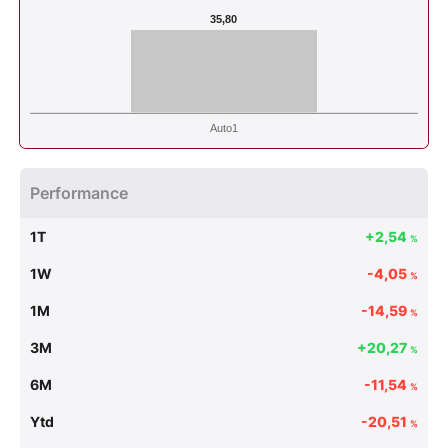
35,80
Auto1
Performance
1T
+2,54
%
1W
-4,05
%
1M
-14,59
%
3M
+20,27
%
6M
-11,54
%
Ytd
-20,51
%