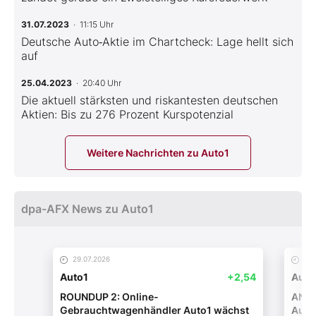
31.07.2023
· 11:15 Uhr
Deutsche Auto‑Aktie im Chartcheck: Lage hellt sich
auf
25.04.2023
· 20:40 Uhr
Die aktuell stärksten und riskantesten deutschen
Aktien: Bis zu 276 Prozent Kurspotenzial
Weitere Nachrichten zu Auto1
dpa-AFX News zu Auto1
29.07.2026
29.
Auto1
+2,54
Auto
ROUNDUP 2: Online-
ANAL
Gebrauchtwagenhändler Auto1 wächst
Auto