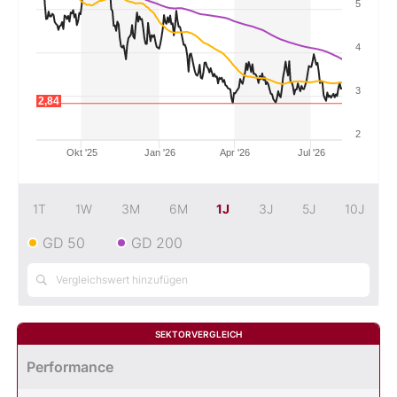
5
4
Mein Konto
3
2,84
Folgen Sie uns
2
Okt '25
Jan '26
Apr '26
Jul '26
Kontakt
1T
1W
3M
6M
1J
3J
5J
10J
GD 50
GD 200
SEKTORVERGLEICH
Performance