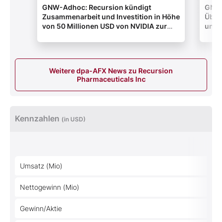
GNW-Adhoc: Recursion kündigt
GNW-
Zusammenarbeit und Investition in Höhe
Über
von 50 Millionen USD von NVIDIA zur
und 
Beschleunigung bahnbrechender
Fähi
Modelle für die KI-gestützte
und g
Wirkstoffforschung an
Weitere dpa-AFX News zu Recursion
Pharmaceuticals Inc
Kennzahlen
(in USD)
Umsatz (Mio)
Nettogewinn (Mio)
Gewinn/Aktie