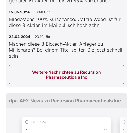
genialen KI‑Aktien mit bis zu 85% Kurschance
15.05.2024
· 18:40 Uhr
Mindestens 100% Kurschance: Cathie Wood ist für
diese 3 Aktien im Mai bullisch hoch zehn
28.04.2024
· 20:10 Uhr
Machen diese 3 Biotech‑Aktien Anleger zu
Millionären? Bei einem Titel sollten Sie jetzt schnell
sein
Weitere Nachrichten zu Recursion
Pharmaceuticals Inc
dpa-AFX News zu Recursion Pharmaceuticals Inc
13.07.2023
09.
-
-
-
%