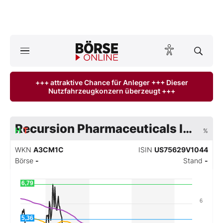
Börse
News
+++ attraktive Chance für Anleger +++ Dieser
Nutzfahrzeugkonzern überzeugt +++
Anlageprodukte
Finanz-Check
Recursion Pharmaceuticals Inc
H
T
%
Abo & Shop
WKN
A3CM1C
ISIN
US75629V1044
Börse
-
Stand
-
BO-Musterdepots
6,79
Experten
6
Mein B:O
5,36