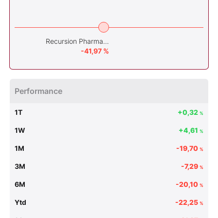
Recursion Pharmaceuticals Inc
-41,97 %
Performance
1T
+0,32
%
1W
+4,61
%
1M
-19,70
%
3M
-7,29
%
6M
-20,10
%
Ytd
-22,25
%