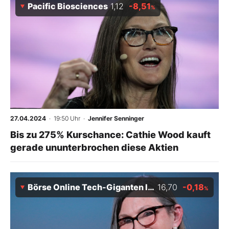
Pacific Biosciences
1,12
-8,51
%
27.04.2024
· 19:50 Uhr
·
Jennifer Senninger
Bis zu 275% Kurschance: Cathie Wood kauft
gerade ununterbrochen diese Aktien
Börse Online Tech-Giganten Index 02/29
16,70
-0,18
%