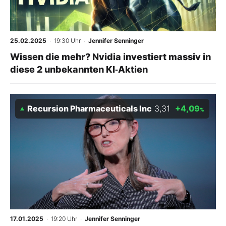
Mein B:O
25.02.2025
· 19:30 Uhr
·
Jennifer Senninger
Mein Konto
Wissen die mehr? Nvidia investiert massiv in
diese 2 unbekannten KI‑Aktien
Folgen Sie uns
Recursion Pharmaceuticals Inc
3,31
+4,09
%
Kontakt
17.01.2025
· 19:20 Uhr
·
Jennifer Senninger