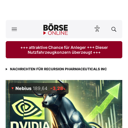
A
ktuelle Ausgabe BÖRSE ONLINE lesen
Börse
+++ attraktive Chance für Anleger +++ Dieser
Nutzfahrzeugkonzern überzeugt +++
News
Anlageprodukte
NACHRICHTEN FÜR RECURSION PHARMACEUTICALS INC
Finanz-Check
Nebius
189,64
-3,28
%
Abo & Shop
BO-Musterdepots
Experten