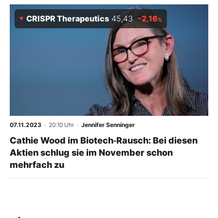
CRISPR Therapeutics
45,43
-2,16
%
07.11.2023
· 20:10 Uhr
·
Jennifer Senninger
Cathie Wood im Biotech‑Rausch: Bei diesen
Aktien schlug sie im November schon
mehrfach zu