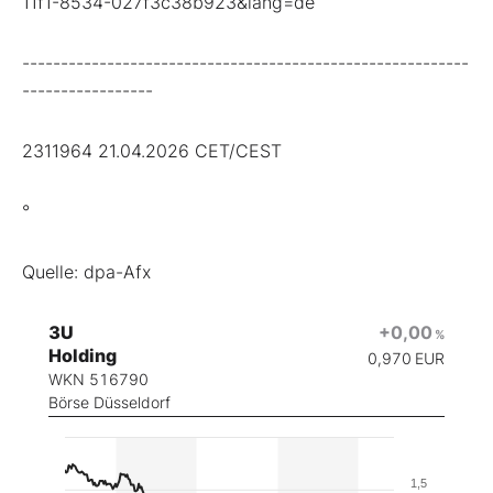
11f1-8534-027f3c38b923&lang=de
----------------------------------------------------------
-----------------
2311964 21.04.2026 CET/CEST
°
Quelle: dpa-Afx
3U
+0,00
%
Holding
0,970
EUR
WKN 516790
Börse Düsseldorf
1,5