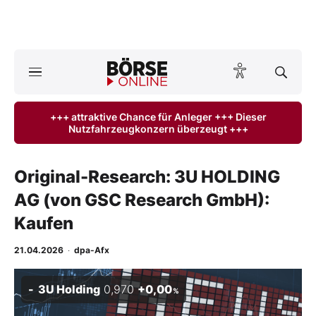
A
ktuelle Ausgabe BÖRSE ONLINE lesen
Börse
+++ attraktive Chance für Anleger +++ Dieser
Nutzfahrzeugkonzern überzeugt +++
News
Anlageprodukte
Original-Research: 3U HOLDING
AG (von GSC Research GmbH):
Finanz-Check
Kaufen
Abo & Shop
21.04.2026
·
dpa-Afx
BO-Musterdepots
3U Holding
0,970
+0,00
%
Experten