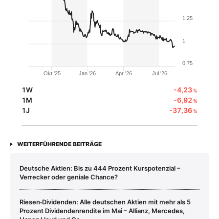
1,25
1
0,75
Okt '25
Jan '26
Apr '26
Jul '26
1W
-4,23
%
1M
-6,92
%
1J
-37,36
%
WEITERFÜHRENDE BEITRÄGE
Deutsche Aktien: Bis zu 444 Prozent Kurspotenzial –
Verrecker oder geniale Chance?
Riesen‑Dividenden: Alle deutschen Aktien mit mehr als 5
Prozent Dividendenrendite im Mai – Allianz, Mercedes,