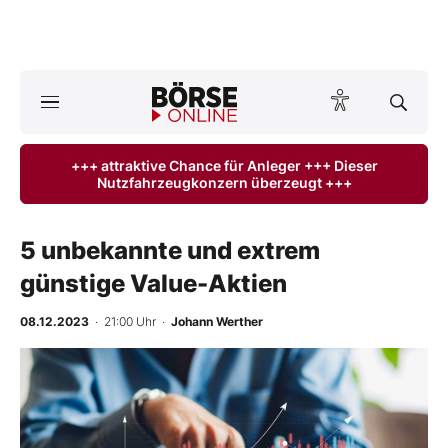
A
ktuelle Ausgabe BÖRSE ONLINE lesen
Börse
+++ attraktive Chance für Anleger +++ Dieser
Nutzfahrzeugkonzern überzeugt +++
News
Anlageprodukte
5 unbekannte und extrem
günstige Value-Aktien
Finanz-Check
08.12.2023
· 21:00 Uhr
·
Johann Werther
Abo & Shop
BO-Musterdepots
Experten