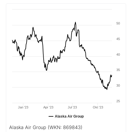
50
45
40
35
30
25
Jan '23
Apr '23
Jul '23
Okt '23
Alaska Air Group
Alaska Air Group
(WKN: 869843)