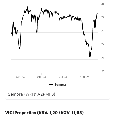
25
24
23
22
21
20
Jan '23
Apr '23
Jul '23
Okt '23
Sempra
Sempra
(WKN: A2PMF6)
VICI Properties (KBV: 1,20 / KGV: 11,93)