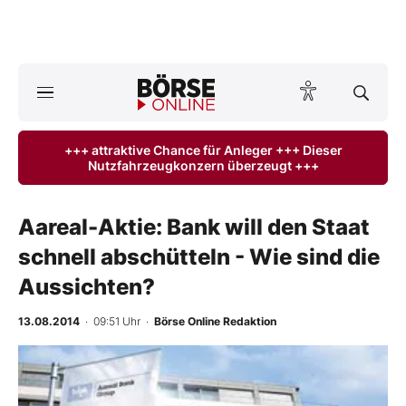
Börse
News
+++ attraktive Chance für Anleger +++ Dieser
Nutzfahrzeugkonzern überzeugt +++
Anlageprodukte
Finanz-Check
Aareal-Aktie: Bank will den Staat
schnell abschütteln - Wie sind die
Abo & Shop
Aussichten?
BO-Musterdepots
13.08.2014
· 09:51 Uhr
·
Börse Online Redaktion
Experten
-
%
Mein B:O