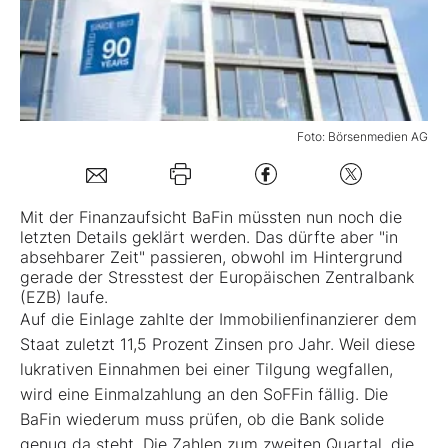
Mein Konto
Folgen Sie uns
Foto: Börsenmedien AG
Kontakt
Mit der Finanzaufsicht BaFin müssten nun noch die
letzten Details geklärt werden. Das dürfte aber "in
absehbarer Zeit" passieren, obwohl im Hintergrund
gerade der Stresstest der Europäischen Zentralbank
(EZB) laufe.
Auf die Einlage zahlte der Immobilienfinanzierer dem
Staat zuletzt 11,5 Prozent Zinsen pro Jahr. Weil diese
lukrativen Einnahmen bei einer Tilgung wegfallen,
wird eine Einmalzahlung an den SoFFin fällig. Die
BaFin wiederum muss prüfen, ob die Bank solide
genug da steht. Die Zahlen zum zweiten Quartal, die