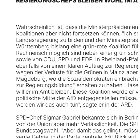
REGIERUNGSCHEFS BLEIBEN WOHL IM 
Wahrscheinlich ist, dass die Ministerpräsidenten
Koalitionen aber nicht fortsetzen können. "Ich 
Landesregierung zu bilden und den Ministerpräs
Württemberg bislang eine grün-rote Koalition füh
Rechnerisch möglich sind neben einer grün-sc
sowie von CDU, SPD und FDP. In Rheinland-Pfal
ebenfalls von einem klaren Auftrag zur Regierun
wegen der Verluste für die Grünen in Mainz aber 
Magdeburg, wo die Sozialdemokraten einbrachen.
zur Regierungsbildung" erhalten zu haben. Hasel
will er im Amt bleiben. Diese Koalition werde er
politische Mitte der AfD entgegenstellen müss
werden wir das auch tun", sagte er in der ARD.
SPD-Chef Sigmar Gabriel bekannte sich in Berlin
von der Union aber mehr Verlässlichkeit. Die SPD
Bundestagswahl. "Aber damit das gelingt, müss
sagte Gabriel in der Parteizentrale. Mit Blick a