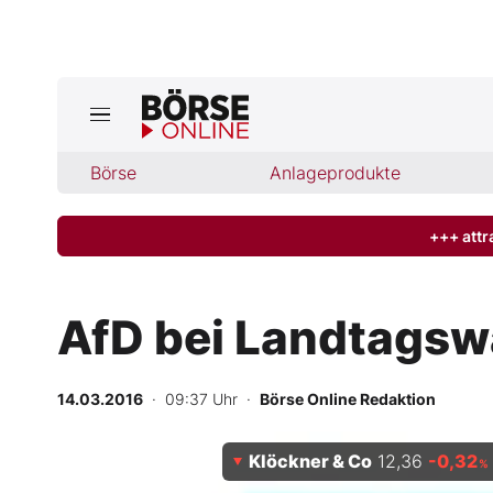
Börse
Börse
Anlageprodukte
News
Anlageprodukte
+++ attr
Finanz-Check
AfD bei Landtagswa
Abo & Shop
14.03.2016
· 09:37 Uhr
·
Börse Online Redaktion
BO-Musterdepots
Klöckner & Co
12,36
-0,32
Experten
%