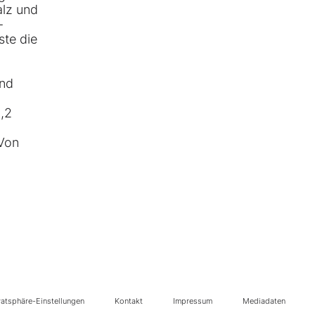
alz und
-
ste die
und
1,2
 Von
vatsphäre-Einstellungen
Kontakt
Impressum
Mediadaten