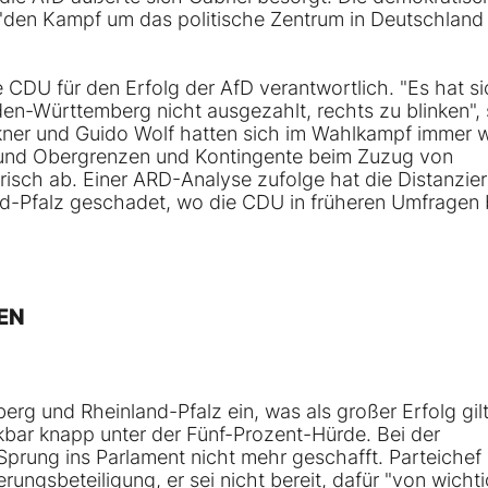
den Kampf um das politische Zentrum in Deutschland 
CDU für den Erfolg der AfD verantwortlich. "Es hat si
en-Württemberg nicht ausgezahlt, rechts zu blinken",
öckner und Guido Wolf hatten sich im Wahlkampf immer 
t und Obergrenzen und Kontingente beim Zuzug von
orisch ab. Einer ARD-Analyse zufolge hat die Distanzie
and-Pfalz geschadet, wo die CDU in früheren Umfragen 
EN
g und Rheinland-Pfalz ein, was als großer Erfolg gilt
kbar knapp unter der Fünf-Prozent-Hürde. Bei der
prung ins Parlament nicht mehr geschafft. Parteichef
rungsbeteiligung, er sei nicht bereit, dafür "von wicht