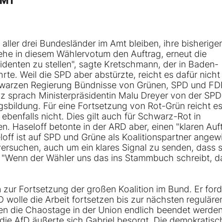
AMT
 aller drei Bundesländer im Amt bleiben, ihre bisherige
sehe in diesem Wählervotum den Auftrag, erneut die
identen zu stellen", sagte Kretschmann, der in Baden-
rte. Weil die SPD aber abstürzte, reicht es dafür nicht
hwarzen Regierung Bündnisse von Grünen, SPD und FD
z sprach Ministerpräsidentin Malu Dreyer von der SPD
gsbildung. Für eine Fortsetzung von Rot-Grün reicht e
ebenfalls nicht. Dies gilt auch für Schwarz-Rot in
 Haseloff betonte in der ARD aber, einen "klaren Auf
off ist auf SPD und Grüne als Koalitionspartner angew
 versuchen, auch um ein klares Signal zu senden, dass s
e. "Wenn der Wähler uns das ins Stammbuch schreibt, 
 zur Fortsetzung der großen Koalition im Bund. Er ford
 wolle die Arbeit fortsetzen bis zur nächsten reguläre
en die Chaostage in der Union endlich beendet werden
uf die AfD äußerte sich Gabriel besorgt. Die demokratisc