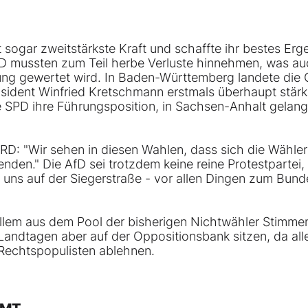
 sogar zweitstärkste Kraft und schaffte ihr bestes Erg
D mussten zum Teil herbe Verluste hinnehmen, was au
ierung gewertet wird. In Baden-Württemberg landete die
räsident Winfried Kretschmann erstmals überhaupt stärk
ie SPD ihre Führungsposition, in Sachsen-Anhalt gelang
ARD: "Wir sehen in diesen Wahlen, dass sich die Wähle
en." Die AfD sei trotzdem keine reine Protestpartei, 
en uns auf der Siegerstraße - vor allen Dingen zum Bun
allem aus dem Pool der bisherigen Nichtwähler Stimme
 Landtagen aber auf der Oppositionsbank sitzen, da all
Rechtspopulisten ablehnen.