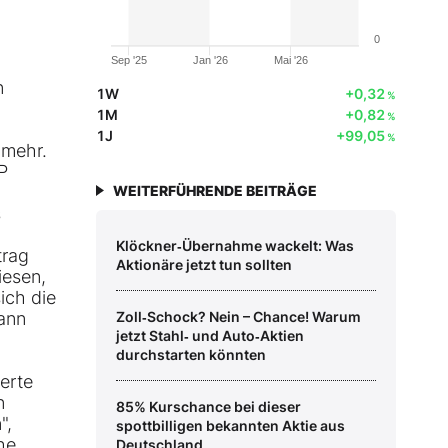
0
Sep '25
Jan '26
Mai '26
n
1W
+0,32
%
1M
+0,82
%
1J
+99,05
%
 mehr.
P
WEITERFÜHRENDE BEITRÄGE
s
Klöckner‑Übernahme wackelt: Was
trag
Aktionäre jetzt tun sollten
iesen,
ich die
dann
Zoll‑Schock? Nein – Chance! Warum
jetzt Stahl‑ und Auto‑Aktien
durchstarten könnten
erte
n
85% Kurschance bei dieser
",
spottbilligen bekannten Aktie aus
he
Deutschland