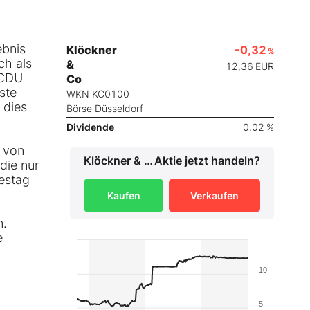
ebnis
Klöckner
-0,32
%
ch als
&
12,36
EUR
 CDU
Co
ste
WKN KC0100
 dies
Börse Düsseldorf
Dividende
0,02 %
r von
Klöckner & Co
Aktie jetzt handeln?
die nur
destag
Kaufen
Verkaufen
n.
e
10
5