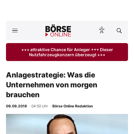
A
ktuelle Ausgabe BÖRSE ONLINE lesen
Börse
+++ attraktive Chance für Anleger +++ Dieser
Nutzfahrzeugkonzern überzeugt +++
News
Anlageprodukte
Anlagestrategie: Was die
Unternehmen von morgen
Finanz-Check
brauchen
Abo & Shop
09.09.2018
· 04:50 Uhr
·
Börse Online Redaktion
BO-Musterdepots
-
%
Experten