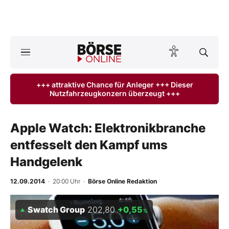
A
ktuelle Ausgabe BÖRSE ONLINE lesen
Börse
+++ attraktive Chance für Anleger +++ Dieser
Nutzfahrzeugkonzern überzeugt +++
News
Anlageprodukte
Apple Watch: Elektronikbranche
entfesselt den Kampf ums
Finanz-Check
Handgelenk
Abo & Shop
12.09.2014
· 20:00 Uhr
·
Börse Online Redaktion
BO-Musterdepots
Swatch Group
202,80
+0,55
%
Experten