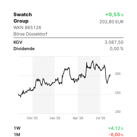
Swatch
+0,55
%
Group
202,80
EUR
WKN 865126
Börse Düsseldorf
KGV
3.087,50
Dividende
0,00 %
200
150
100
Okt '25
Jan '26
Apr '26
Jul '26
1W
+4,12
%
1M
-6,00
%