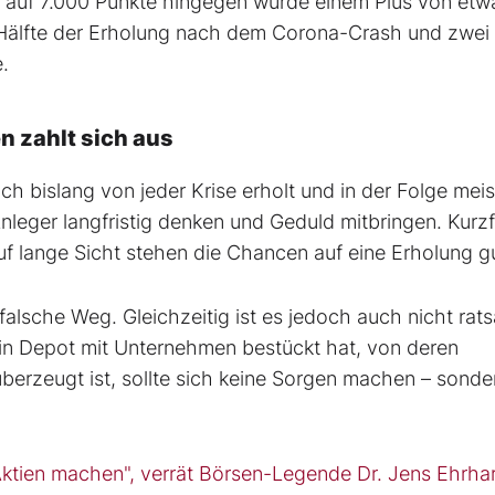
g auf 7.000 Punkte hingegen würde einem Plus von etw
älfte der Erholung nach dem Corona-Crash und zwei D
.
n zahlt sich aus
sich bislang von jeder Krise erholt und in der Folge mei
nleger langfristig denken und Geduld mitbringen. Kurzf
f lange Sicht stehen die Chancen auf eine Erholung gu
falsche Weg. Gleichzeitig ist es jedoch auch nicht rat
 ein Depot mit Unternehmen bestückt hat, von deren
überzeugt ist, sollte sich keine Sorgen machen – sonde
Aktien machen", verrät Börsen-Legende Dr. Jens Ehrha