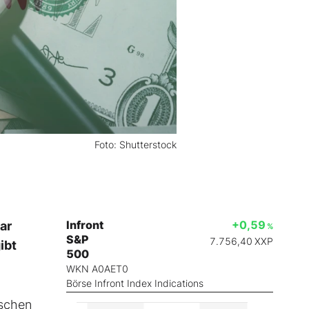
Foto: Shutterstock
Infront
+0,59
ar
%
S&P
7.756,40
XXP
ibt
500
WKN A0AET0
Börse Infront Index Indications
tschen