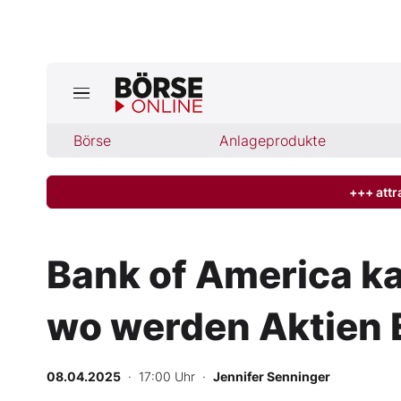
Jetzt a
ktuelle Ausgabe BÖRSE ONLINE lese
Börse
Börse
Anlageprodukte
News
+++ attr
Anlageprodukte
Bank of America ka
Finanz-Check
wo werden Aktien 
Abo & Shop
BO-Musterdepots
08.04.2025
· 17:00 Uhr
·
Jennifer Senninger