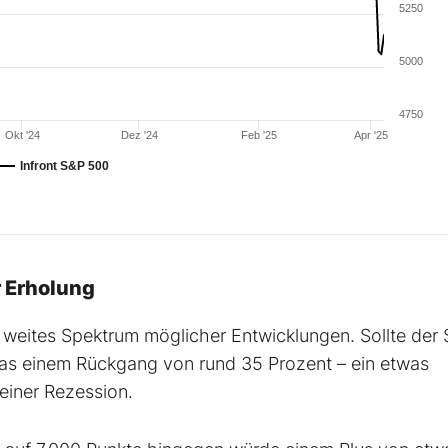
5250
5000
4750
Okt '24
Dez '24
Feb '25
Apr '25
Infront S&P 500
r Erholung
 weites Spektrum möglicher Entwicklungen. Sollte der
as einem Rückgang von rund 35 Prozent – ein etwas
einer Rezession.