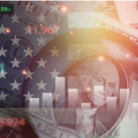
,59
%