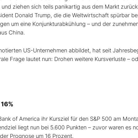
s und ziehen sich teils panikartig aus dem Markt zurück
sident Donald Trump, die die Weltwirtschaft spürbar bel
orgen um eine Konjunkturabkühlung – und der zunehme
aus China.
notierten US-Unternehmen abbildet, hat seit Jahresbe
rale Frage lautet nun: Drohen weitere Kursverluste – od
m 16%
Bank of America ihr Kursziel für den S&P 500 am Mont
endziel liegt nun bei 5.600 Punkten – zuvor waren es n
 der Prognose um 16 Prozent.