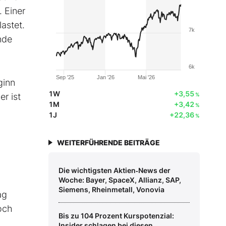
. Einer
astet.
7k
nde
6k
Sep '25
Jan '26
Mai '26
ginn
1W
+3,55
er ist
%
1M
+3,42
%
1J
+22,36
%
WEITERFÜHRENDE BEITRÄGE
Die wichtigsten Aktien‑News der
Woche: Bayer, SpaceX, Allianz, SAP,
Siemens, Rheinmetall, Vonovia
ag
och
Bis zu 104 Prozent Kurspotenzial:
Insider schlagen bei diesen