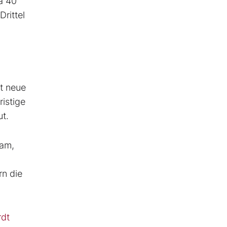
a 40
rittel
st neue
ristige
t.
sam,
rn die
rdt