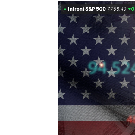
Experten
Infront S&P 500
7.756,40
+0
Mein B:O
Mein Konto
Folgen Sie uns
Kontakt