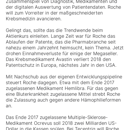
Zusammenspiel von Diagnostik, Medikamenten und
der digitalen Auswertung von Patientendaten.
Roche
will zum Vorreiter in der maßgeschneiderten
Krebsmedizin avancieren.
Gelingt das, sollte das die Trendwende beim
Aktienkurs einleiten. Lange Zeit war für Roche das
Ablaufen der Patente, das die Pharmabranche seit
nahezu einem Jahrzehnt heimsucht, kein Thema. Jetzt
drohen Einnahmeverluste für einige der Megaseller.
Das Krebsmedikament Avastin verliert 2018 den
Patentschutz in Europa, nächstes Jahr in den USA.
Mit Nachschub aus der eigenen Entwicklungspipeline
steuert Roche dagegen. Etwa mit dem Ende 2017
zugelassenen Medikament Hemlibra. Für das gegen
eine Bluterkrankheit zugelassene Mittel strebt Roche
die Zulassung auch gegen andere Hämophilieformen
an.
Das Ende 2017 zugelassene Multiple-Sklerose-
Medikament Ocrevus soll 2018 zwei Milliarden US-
Dollar in die Kassen spülen. Bei Tecentriq will Roche