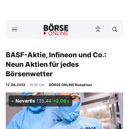
A
ktuelle Ausgabe BÖRSE ONLINE lesen
Börse
News
BASF-Aktie, Infineon und Co.:
Neun Aktien für jedes
Anlageprodukte
Börsenwetter
Finanz-Check
12.08.2018
· 10:00 Uhr
·
BÖRSE ONLINE Redaktion
Abo & Shop
Novartis
135,44
+2,06
%
BO-Musterdepots
Experten