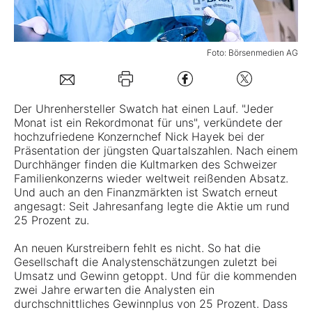
Mein B:O
Foto: Börsenmedien AG
Mein Konto
Der Uhrenhersteller Swatch hat einen Lauf. "Jeder
Folgen Sie uns
Monat ist ein Rekordmonat für uns", verkündete der
hochzufriedene Konzernchef Nick Hayek bei der
Präsentation der jüngsten Quartalszahlen. Nach einem
Durchhänger finden die Kultmarken des Schweizer
Kontakt
Familienkonzerns wieder weltweit reißenden Absatz.
Und auch an den Finanzmärkten ist Swatch erneut
angesagt: Seit Jahresanfang legte die Aktie um rund
25 Prozent zu.
An neuen Kurstreibern fehlt es nicht. So hat die
Gesellschaft die Analystenschätzungen zuletzt bei
Umsatz und Gewinn getoppt. Und für die kommenden
zwei Jahre erwarten die Analysten ein
durchschnittliches Gewinnplus von 25 Prozent. Dass