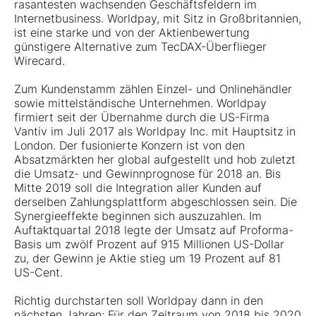
rasantesten wachsenden Geschäftsfeldern im
Internetbusiness.
Worldpay
, mit Sitz in Großbritannien,
ist eine starke und von der Aktienbewertung
günstigere Alternative zum TecDAX-Überflieger
Wirecard.
Zum Kundenstamm zählen Einzel- und Onlinehändler
sowie mittelständische Unternehmen. Worldpay
firmiert seit der Übernahme durch die US-Firma
Vantiv im Juli 2017 als Worldpay Inc. mit Hauptsitz in
London. Der fusionierte Konzern ist von den
Absatzmärkten her global aufgestellt und hob zuletzt
die Umsatz- und Gewinnprognose für 2018 an. Bis
Mitte 2019 soll die Integration aller Kunden auf
derselben Zahlungsplattform abgeschlossen sein. Die
Synergieeffekte beginnen sich auszuzahlen. Im
Auftaktquartal 2018 legte der Umsatz auf Proforma-
Basis um zwölf Prozent auf 915 Millionen US-Dollar
zu, der Gewinn je Aktie stieg um 19 Prozent auf 81
US-Cent.
Richtig durchstarten soll Worldpay dann in den
nächsten Jahren: Für den Zeitraum von 2018 bis 2020