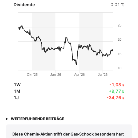
Dividende
0,01 %
25
20
15
10
Okt '25
Jan '26
Apr '26
Jul '26
1W
-1,08
%
1M
+9,77
%
1J
-34,76
%
WEITERFÜHRENDE BEITRÄGE
Diese Chemie‑Aktien trifft der Gas‑Schock besonders hart