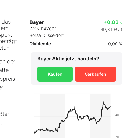
, das
Bayer
+0,06
%
zern
WKN BAY001
49,31
EUR
spekt
Börse Düsseldorf
beträgt
Dividende
0,00 %
eta-
Bayer
Aktie jetzt handeln?
 an der
atte
Kaufen
Verkaufen
spreis
er
ßter
40
.
20