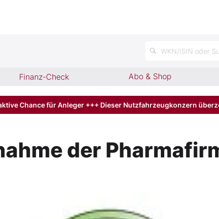
n
WKN/ISIN oder Su
Abo & Shop
Finanz-Check
aktive Chance für Anleger +++ Dieser Nutzfahrzeugkonzern über
rnahme der Pharmafir