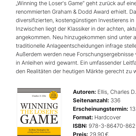
„Winning the Loser's Game“ geht zurück auf einen 
renommierten Graham & Dodd Award erhielt. Dari
diversifizierten, kostengünstigen Investierens i
Inzwischen liegt der Klassiker in der achten, akt
angekommen. Neu hinzugekommen sind unter and
traditionelle Anlageentscheidungen infrage stell
Außerdem werden neue Forschungsergebnisse vorg
in Anleihen wird gewarnt. Ein umfassender Leitfad
den Realitäten der heutigen Märkte gerecht zu 
Autoren:
Ellis, Charles D.
Seitenanzahl:
336
Erscheinungstermin:
13
Format:
Hardcover
ISBN:
978-3-86470-862
Preis:
29,90 €