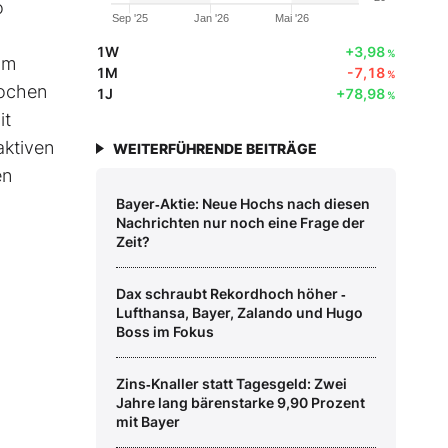
o
Sep '25
Jan '26
Mai '26
1W
+3,98
%
im
1M
-7,18
%
nochen
1J
+78,98
%
it
aktiven
WEITERFÜHRENDE BEITRÄGE
en
Bayer‑Aktie: Neue Hochs nach diesen
Nachrichten nur noch eine Frage der
Zeit?
Dax schraubt Rekordhoch höher ‑
Lufthansa, Bayer, Zalando und Hugo
Boss im Fokus
Zins‑Knaller statt Tagesgeld: Zwei
Jahre lang bärenstarke 9,90 Prozent
mit Bayer