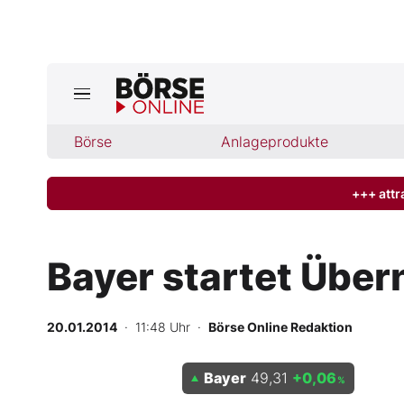
Jetzt a
ktuelle Ausgabe BÖRSE ONLINE lese
Börse
Börse
Anlageprodukte
News
+++ attr
Anlageprodukte
Bayer startet Übe
Finanz-Check
20.01.2014
· 11:48 Uhr
·
Börse Online Redaktion
Abo & Shop
Bayer
49,31
+0,06
BO-Musterdepots
%