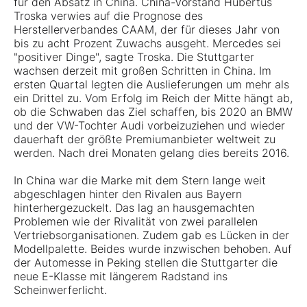
für den Absatz in China. China-Vorstand Hubertus
Troska verwies auf die Prognose des
Herstellerverbandes CAAM, der für dieses Jahr von
bis zu acht Prozent Zuwachs ausgeht. Mercedes sei
"positiver Dinge", sagte Troska. Die Stuttgarter
wachsen derzeit mit großen Schritten in China. Im
ersten Quartal legten die Auslieferungen um mehr als
ein Drittel zu. Vom Erfolg im Reich der Mitte hängt ab,
ob die Schwaben das Ziel schaffen, bis 2020 an BMW
und der VW-Tochter Audi vorbeizuziehen und wieder
dauerhaft der größte Premiumanbieter weltweit zu
werden. Nach drei Monaten gelang dies bereits 2016.
In China war die Marke mit dem Stern lange weit
abgeschlagen hinter den Rivalen aus Bayern
hinterhergezuckelt. Das lag an hausgemachten
Problemen wie der Rivalität von zwei parallelen
Vertriebsorganisationen. Zudem gab es Lücken in der
Modellpalette. Beides wurde inzwischen behoben. Auf
der Automesse in Peking stellen die Stuttgarter die
neue E-Klasse mit längerem Radstand ins
Scheinwerferlicht.