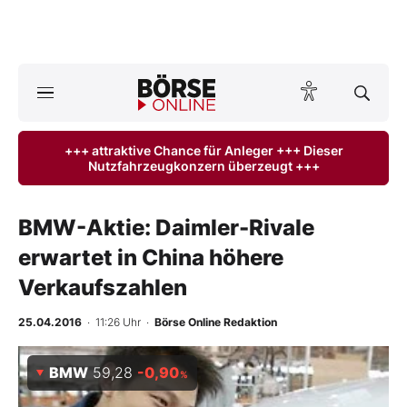
A
ktuelle Ausgabe BÖRSE ONLINE lesen
Börse
+++ attraktive Chance für Anleger +++ Dieser
Nutzfahrzeugkonzern überzeugt +++
News
Anlageprodukte
BMW-Aktie: Daimler-Rivale
erwartet in China höhere
Finanz-Check
Verkaufszahlen
Abo & Shop
25.04.2016
· 11:26 Uhr
·
Börse Online Redaktion
BO-Musterdepots
BMW
59,28
-0,90
%
Experten