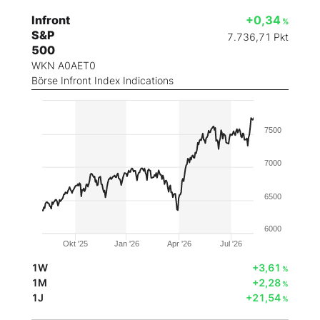
Infront
+0,34
%
S&P
7.736,71
Pkt
500
WKN A0AET0
Börse Infront Index Indications
7500
7000
6500
6000
Okt '25
Jan '26
Apr '26
Jul '26
1W
+3,61
%
1M
+2,28
%
1J
+21,54
%