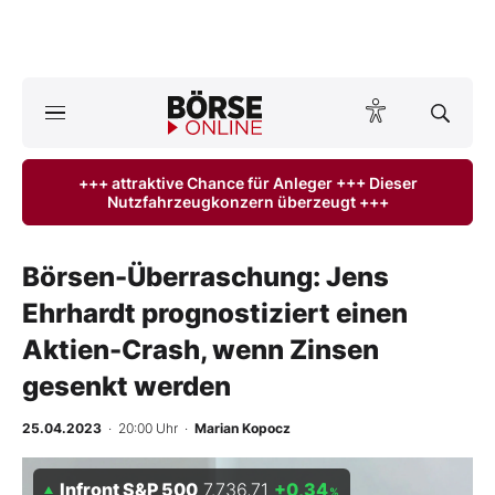
Börse
News
+++ attraktive Chance für Anleger +++ Dieser
Nutzfahrzeugkonzern überzeugt +++
Anlageprodukte
Finanz-Check
Börsen-Überraschung: Jens
Ehrhardt prognostiziert einen
Abo & Shop
Aktien-Crash, wenn Zinsen
BO-Musterdepots
gesenkt werden
Experten
25.04.2023
· 20:00 Uhr
·
Marian Kopocz
Mein B:O
Infront S&P 500
7.736,71
+0,34
%