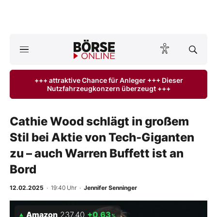
A
ktuelle Ausgabe BÖRSE ONLINE lesen
Börse
+++ attraktive Chance für Anleger +++ Dieser
Nutzfahrzeugkonzern überzeugt +++
News
Anlageprodukte
Cathie Wood schlägt in großem
Stil bei Aktie von Tech-Giganten
Finanz-Check
zu – auch Warren Buffett ist an
Abo & Shop
Bord
BO-Musterdepots
12.02.2025
· 19:40 Uhr
·
Jennifer Senninger
Experten
Amazon
237,40
+0,63
%