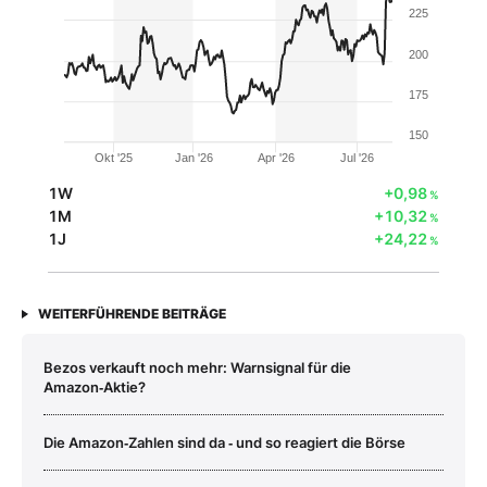
225
200
175
150
Okt '25
Jan '26
Apr '26
Jul '26
1W
+0,98
%
1M
+10,32
%
1J
+24,22
%
WEITERFÜHRENDE BEITRÄGE
Bezos verkauft noch mehr: Warnsignal für die
Amazon‑Aktie?
Die Amazon‑Zahlen sind da ‑ und so reagiert die Börse