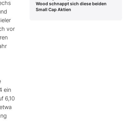
sechs
Wood schnappt sich diese beiden
Small Cap Aktien
und
ieler
ch vor
ren
ahr
e
4 ein
f 6,10
 etwa
ung