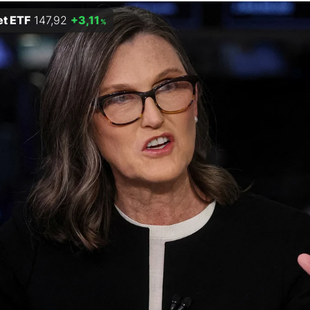
et ETF
147,92
+3,11
%