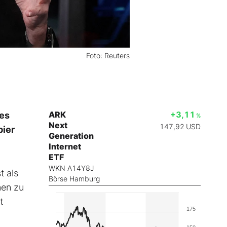
Foto: Reuters
ARK
+3,11
nes
%
Next
147,92
USD
pier
Generation
Internet
ETF
WKN A14Y8J
t als
Börse Hamburg
nen zu
t
175