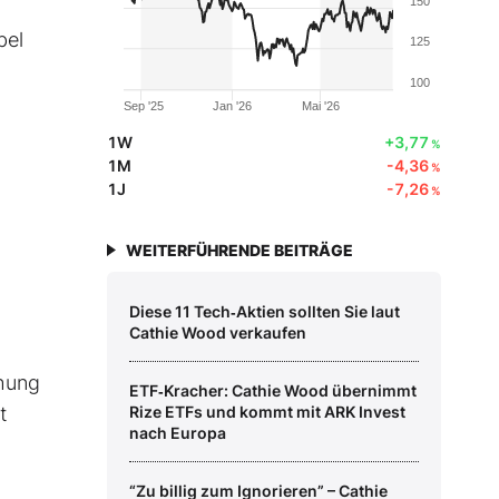
150
bel
125
100
Sep '25
Jan '26
Mai '26
1W
+3,77
%
1M
-4,36
%
1J
-7,26
%
WEITERFÜHRENDE BEITRÄGE
Diese 11 Tech‑Aktien sollten Sie laut
Cathie Wood verkaufen
chung
ETF‑Kracher: Cathie Wood übernimmt
t
Rize ETFs und kommt mit ARK Invest
nach Europa
“Zu billig zum Ignorieren” – Cathie