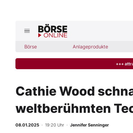
Börse
Börse
Anlageprodukte
News
Anlageprodukte
+++ attr
Finanz-Check
Cathie Wood schna
Abo & Shop
weltberühmten Te
BO-Musterdepots
08.01.2025
· 19:20 Uhr
·
Jennifer Senninger
Experten