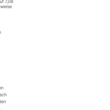
uf 7,08
tweise
.
en
nach
ten
.