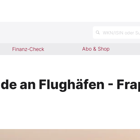
n
WKN/ISIN oder Su
Abo & Shop
Finanz-Check
e an Flughäfen - Fra