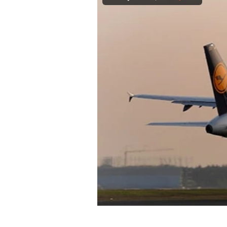
Experten
Mein B:O
Mein Konto
Folgen Sie uns
Kontakt