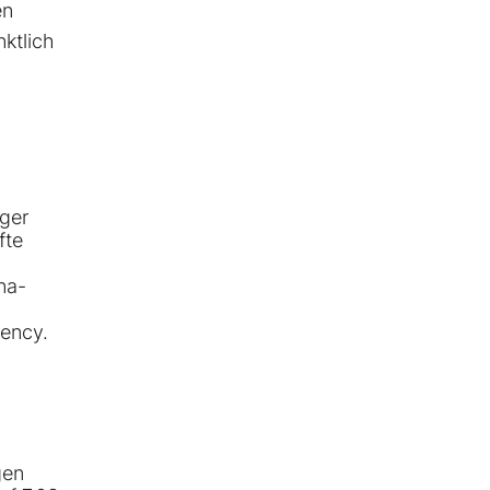
en
ktlich
eger
fte
na-
gency.
gen