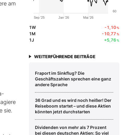
ere am
60
Sep '25
Jan '26
Mai '26
1W
-1,10
%
1M
-10,77
%
1J
+5,76
%
WEITERFÜHRENDE BEITRÄGE
Fraport im Sinkflug? Die
Geschäftszahlen sprechen eine ganz
andere Sprache
a-
36 Grad und es wird noch heißer! Der
sagiere
Reiseboom startet – und diese Aktien
 sie.
könnten jetzt durchstarten
Dividenden von mehr als 7 Prozent
bei diesen deutschen Aktien: So viel