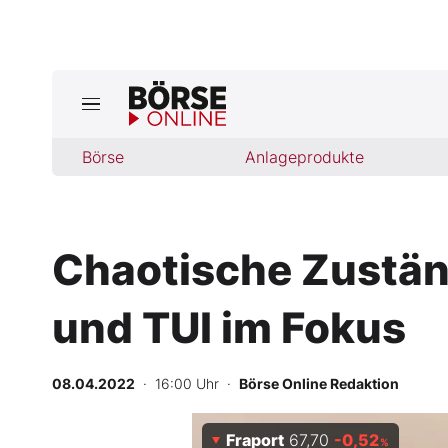
Jetzt a
ktuelle Ausgabe BÖRSE ONLINE lese
Börse
Börse
Anlageprodukte
News
Chaotische Zuständ
Anlageprodukte
und TUI im Fokus
Finanz-Check
Abo & Shop
08.04.2022
· 16:00 Uhr
·
Börse Online Redaktion
BO-Musterdepots
Fraport
67,70
-0,52
%