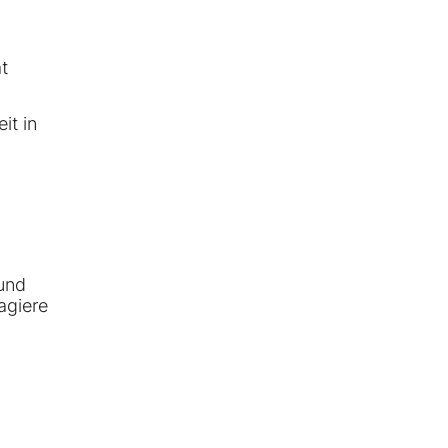
t
it in
und
agiere