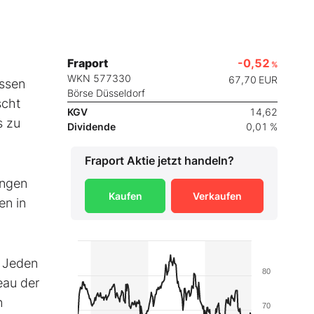
Fraport
-0,52
%
WKN 577330
67,70
EUR
üssen
Börse Düsseldorf
scht
KGV
14,62
s zu
Dividende
0,01 %
Fraport
Aktie jetzt handeln?
angen
Kaufen
Verkaufen
en in
. Jeden
80
eau der
n
70