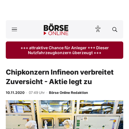
A
ktuelle Ausgabe BÖRSE ONLINE lesen
Börse
+++ attraktive Chance für Anleger +++ Dieser
Nutzfahrzeugkonzern überzeugt +++
News
Anlageprodukte
Chipkonzern Infineon verbreitet
Zuversicht - Aktie legt zu
Finanz-Check
10.11.2020
· 07:49 Uhr
·
Börse Online Redaktion
Abo & Shop
-
%
BO-Musterdepots
Experten