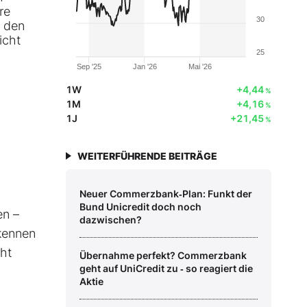
re
30
n den
icht
25
Sep '25
Jan '26
Mai '26
1W
+4,44
%
1M
+4,16
%
1J
+21,45
%
WEITERFÜHRENDE BEITRÄGE
Neuer Commerzbank‑Plan: Funkt der
Bund Unicredit doch noch
en –
dazwischen?
rkennen
cht
Übernahme perfekt? Commerzbank
geht auf UniCredit zu ‑ so reagiert die
Aktie