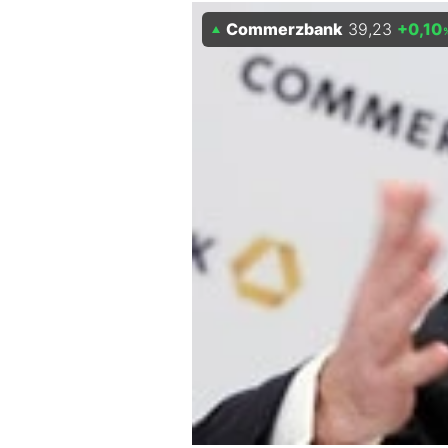
Experten
Commerzbank
39,23
+0,10
Mein B:O
Mein Konto
Folgen Sie uns
Kontakt