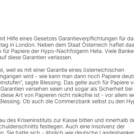
mit Hilfe eines Gesetzes Garantieverpflichtungen für da
stag in London. Neben dem Staat Österreich haftet da
o für Papiere der Hypo-Nachfolgerin Heta. Viele Bank
auf diese Garantien verlassen.
ei, weil es mit einer Garantie eines österreichischen
mgangen wird - wie kann man dann noch Papiere deut
instufen", sagte Blessing. Das gelte auch für Papiere 
 Garantien versehen seien und sogar als Sicherheit bei
ese Art von Papieren nicht risikofrei ist - vor allem we
 Blessing. Ob auch die
Commerzbank
selbst zu den Hy
au des Kriseninstituts zur Kasse bitten und innerhalb d
uldenschnitts festlegen. Auch eine Insolvenz der
n. Sie hatte sich - ähnlich wie deutsche Landesbanken