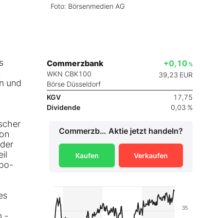
Foto: Börsenmedien AG
s
Commerzbank
+0,10
%
s
WKN CBK100
39,23
EUR
en und
Börse Düsseldorf
KGV
17,75
Dividende
0,03 %
scher
Commerzbank
Aktie jetzt handeln?
von
 der
il
Kaufen
Verkaufen
po-
es
35
 -