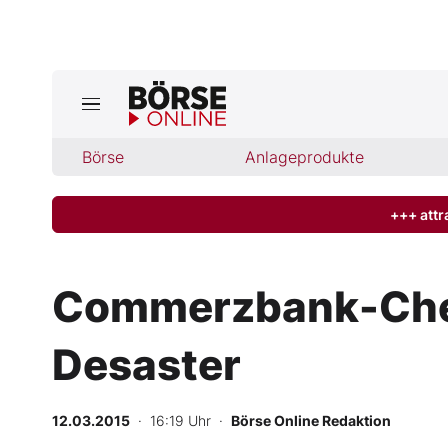
Jetzt a
ktuelle Ausgabe BÖRSE ONLINE lese
Börse
Börse
Anlageprodukte
News
+++ attr
Anlageprodukte
Commerzbank-Chef
Finanz-Check
Desaster
Abo & Shop
BO-Musterdepots
12.03.2015
· 16:19 Uhr
·
Börse Online Redaktion