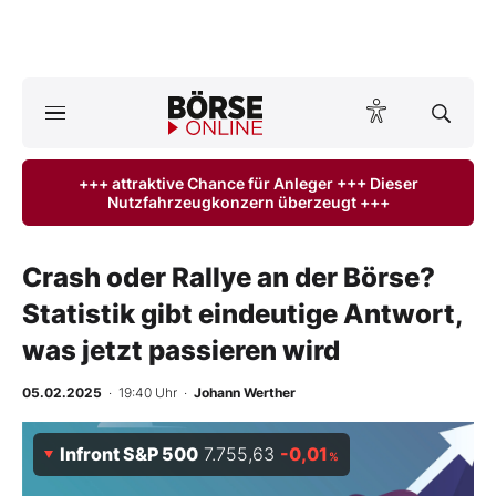
Börse
News
+++ attraktive Chance für Anleger +++ Dieser
Nutzfahrzeugkonzern überzeugt +++
Anlageprodukte
Finanz-Check
Crash oder Rallye an der Börse?
Statistik gibt eindeutige Antwort,
Abo & Shop
was jetzt passieren wird
BO-Musterdepots
05.02.2025
· 19:40 Uhr
·
Johann Werther
Experten
Infront S&P 500
7.755,63
-0,01
%
Mein B:O