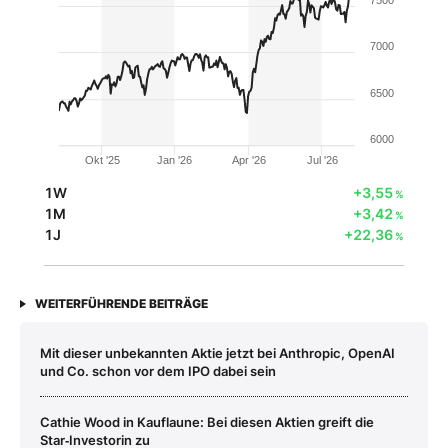
7500
7000
6500
6000
Okt '25
Jan '26
Apr '26
Jul '26
1W
+3,55
%
1M
+3,42
%
1J
+22,36
%
WEITERFÜHRENDE BEITRÄGE
Mit dieser unbekannten Aktie jetzt bei Anthropic, OpenAI
und Co. schon vor dem IPO dabei sein
Cathie Wood in Kauflaune: Bei diesen Aktien greift die
Star‑Investorin zu