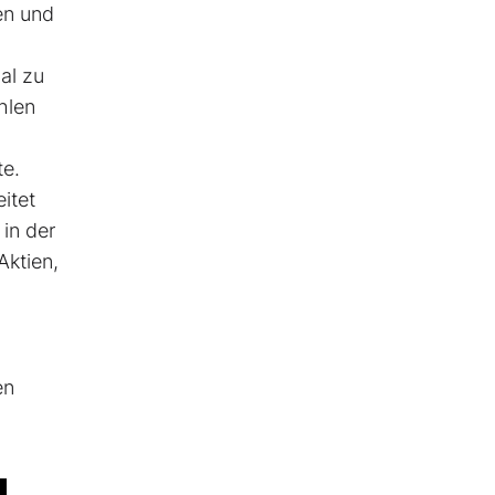
en und
al zu
hlen
te.
itet
in der
Aktien,
en