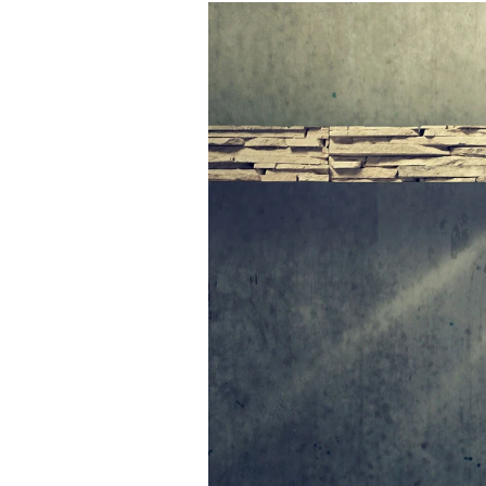
Experten
Mein B:O
Mein Konto
Folgen Sie uns
Kontakt