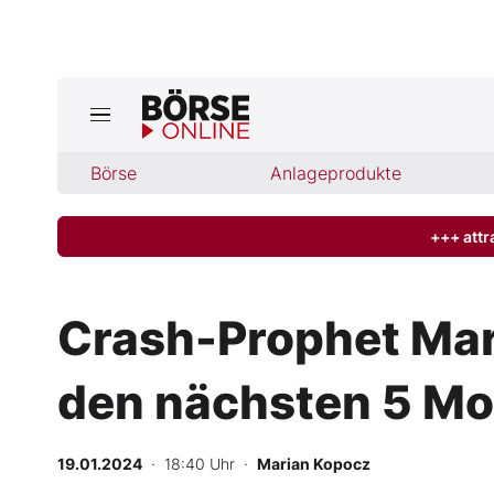
Jetzt a
ktuelle Ausgabe BÖRSE ONLINE lese
Börse
Börse
Anlageprodukte
News
+++ attr
Anlageprodukte
Crash-Prophet Marc
Finanz-Check
den nächsten 5 Mo
Abo & Shop
BO-Musterdepots
19.01.2024
· 18:40 Uhr
·
Marian Kopocz