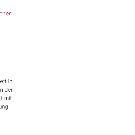
cher
ett in
en der
t mit
lung