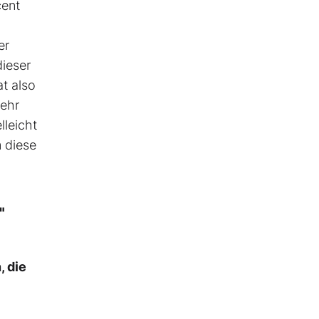
cent
er
dieser
at also
mehr
lleicht
m diese
"
, die