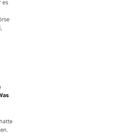
r es
örse
,
m
 Was
hatte
hen.