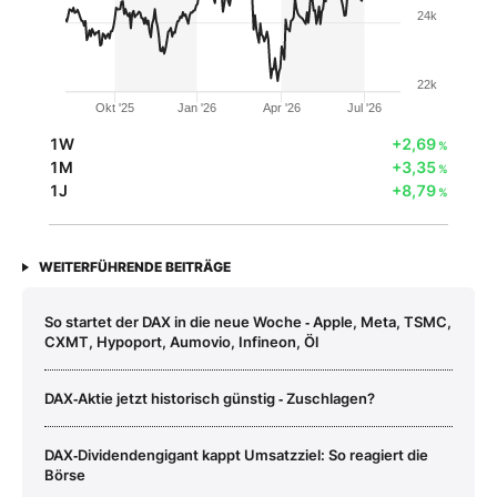
24k
22k
Okt '25
Jan '26
Apr '26
Jul '26
1W
+2,69
%
1M
+3,35
%
1J
+8,79
%
WEITERFÜHRENDE BEITRÄGE
So startet der DAX in die neue Woche ‑ Apple, Meta, TSMC,
CXMT, Hypoport, Aumovio, Infineon, Öl
DAX‑Aktie jetzt historisch günstig ‑ Zuschlagen?
DAX‑Dividendengigant kappt Umsatzziel: So reagiert die
Börse