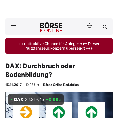
A
ktuelle Ausgabe BÖRSE ONLINE lesen
Börse
+++ attraktive Chance für Anleger +++ Dieser
Nutzfahrzeugkonzern überzeugt +++
News
Anlageprodukte
DAX: Durchbruch oder
Bodenbildung?
Finanz-Check
15.11.2017
· 10:25 Uhr
·
Börse Online Redaktion
Abo & Shop
DAX
26.319,45
+0,69
%
BO-Musterdepots
Experten