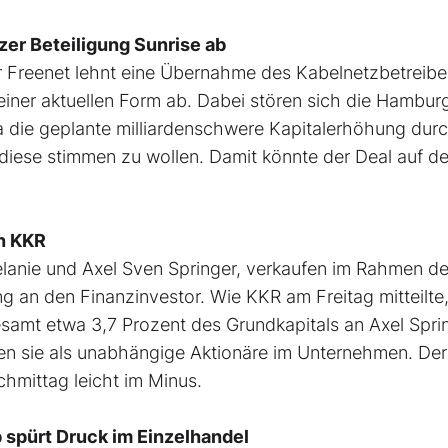
r Beteiligung Sunrise ab
r Freenet lehnt eine Übernahme des Kabelnetzbetreib
einer aktuellen Form ab. Dabei stören sich die Hambur
a die geplante milliardenschwere Kapitalerhöhung dur
 diese stimmen zu wollen. Damit könnte der Deal auf de
an KKR
Melanie und Axel Sven Springer, verkaufen im Rahmen de
g an den Finanzinvestor. Wie KKR am Freitag mitteilte
esamt etwa 3,7 Prozent des Grundkapitals an Axel Spri
eben sie als unabhängige Aktionäre im Unternehmen. Der
hmittag leicht im Minus.
spürt Druck im Einzelhandel