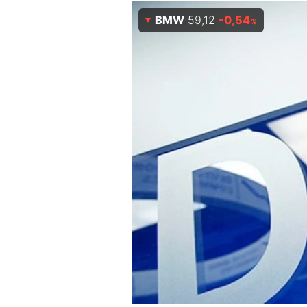
Experten
BMW
59,12
-0,54
%
Mein B:O
Mein Konto
Folgen Sie uns
Kontakt