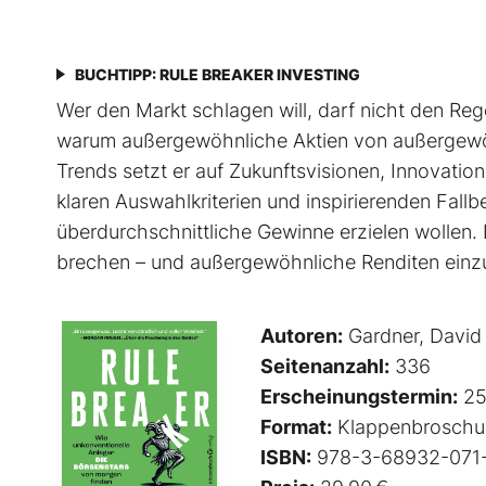
BUCHTIPP: RULE BREAKER INVESTING
Wer den Markt schlagen will, darf nicht den Rege
warum außergewöhnliche Aktien von außer­gewöh
Trends setzt er auf Zukunftsvisionen, Innovati
klaren Auswahlkriterien und inspirierenden Fallbeis
überdurchschnittliche Gewinne erzielen wollen. 
brechen – und außergewöhnliche Renditen einz
Autoren:
Gardner, David
Seitenanzahl:
336
Erscheinungstermin:
25
Format:
Klappenbroschu
ISBN:
978-3-68932-071