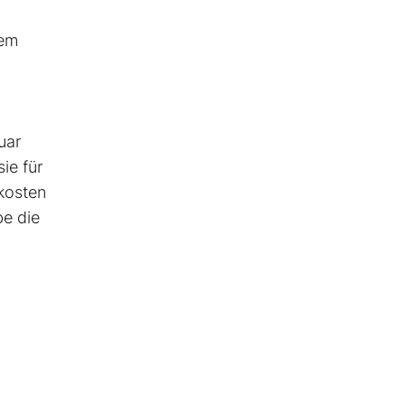
dem
uar
ie für
kosten
be die