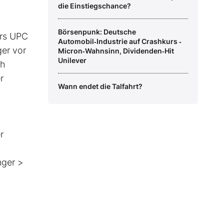
die Einstiegschance?
Börsenpunk: Deutsche
ers UPC
Automobil‑Industrie auf Crashkurs ‑
ger vor
Micron‑Wahnsinn, Dividenden‑Hit
Unilever
ch
r
Wann endet die Talfahrt?
r
,
nger >