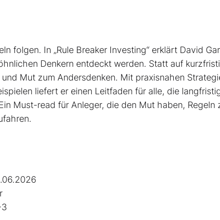
ln folgen. In „Rule Breaker Investing“ erklärt David Ga
nlichen Denkern entdeckt werden. Statt auf kurzfrist
on und Mut zum Andersdenken. Mit praxisnahen Strategi
pielen liefert er einen Leit­faden für alle, die langfristi
Ein Must-read für Anleger, die den Mut haben, Regeln 
ufahren.
.06.2026
r
-3