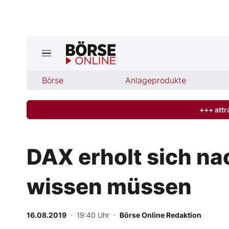
Jetzt a
ktuelle Ausgabe BÖRSE ONLINE lese
Börse
Börse
Anlageprodukte
News
+++ attr
Anlageprodukte
DAX erholt sich na
Finanz-Check
wissen müssen
Abo & Shop
BO-Musterdepots
16.08.2019
· 19:40 Uhr
·
Börse Online Redaktion