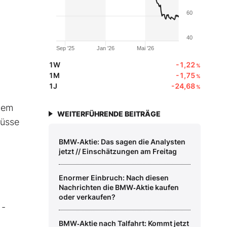
60
40
Sep '25
Jan '26
Mai '26
1W
-1,22
%
1M
-1,75
%
1J
-24,68
%
nem
WEITERFÜHRENDE BEITRÄGE
müsse
BMW‑Aktie: Das sagen die Analysten
jetzt // Einschätzungen am Freitag
Enormer Einbruch: Nach diesen
Nachrichten die BMW‑Aktie kaufen
oder verkaufen?
 -
BMW‑Aktie nach Talfahrt: Kommt jetzt