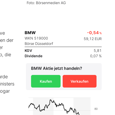
Foto: Börsenmedien AG
BMW
-0,54
ive
%
WKN 519000
59,12
EUR
len der
Börse Düsseldorf
er
KGV
5,81
b, die
Dividende
0,07 %
BMW
Aktie jetzt handeln?
urde
Kaufen
Verkaufen
nisters
sogar
80