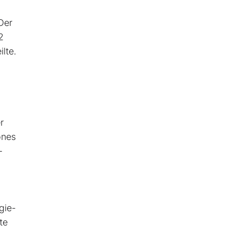
Der
2
lte.
r
ones
-
gie-
te