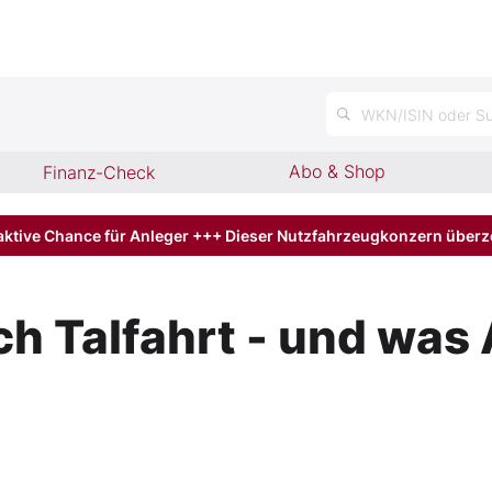
n
WKN/ISIN oder Su
Abo & Shop
Finanz-Check
aktive Chance für Anleger +++ Dieser Nutzfahrzeugkonzern über
ch Talfahrt - und was