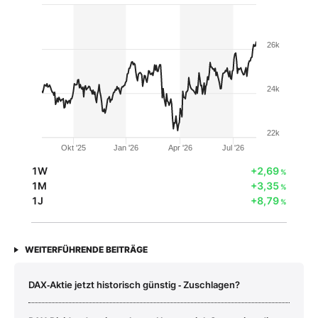
26k
24k
22k
Okt '25
Jan '26
Apr '26
Jul '26
1W
+2,69
%
1M
+3,35
%
1J
+8,79
%
WEITERFÜHRENDE BEITRÄGE
DAX‑Aktie jetzt historisch günstig ‑ Zuschlagen?