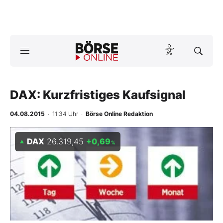
A
ktuelle Ausgabe BÖRSE ONLINE lesen
Börse
News
DAX: Kurzfristiges Kaufsignal
04.08.2015
· 11:34 Uhr
·
Börse Online Redaktion
Anlageprodukte
DAX
26.319,45
+0,69
Finanz-Check
%
Abo & Shop
BO-Musterdepots
Experten