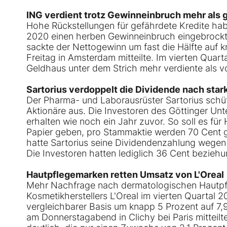
ING verdient trotz Gewinneinbruch mehr als g
Hohe Rückstellungen für gefährdete Kredite ha
2020 einen herben Gewinneinbruch eingebrockt.
sackte der Nettogewinn um fast die Hälfte auf k
Freitag in Amsterdam mitteilte. Im vierten Quart
Geldhaus unter dem Strich mehr verdiente als vo
Sartorius verdoppelt die Dividende nach sta
Der Pharma- und Laborausrüster Sartorius schüt
Aktionäre aus. Die Investoren des Göttinger Unt
erhalten wie noch ein Jahr zuvor. So soll es fü
Papier geben, pro Stammaktie werden 70 Cent ge
hatte Sartorius seine Dividendenzahlung wegen 
Die Investoren hatten lediglich 36 Cent bezieh
Hautpflegemarken retten Umsatz von L'Oreal
Mehr Nachfrage nach dermatologischen Hautpfl
Kosmetikherstellers L'Oreal im vierten Quartal 2
vergleichbarer Basis um knapp 5 Prozent auf 7,9
am Donnerstagabend in Clichy bei Paris mitteilt