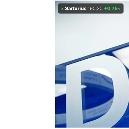
Experten
Sartorius
190,20
+0,75
%
Mein B:O
Mein Konto
Folgen Sie uns
Kontakt