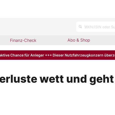
n
WKN/ISIN oder Su
Abo & Shop
Finanz-Check
aktive Chance für Anleger +++ Dieser Nutzfahrzeugkonzern über
luste wett und geht l