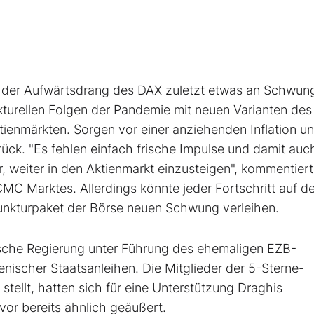
er Aufwärtsdrang des DAX zuletzt etwas an Schwun
nkturellen Folgen der Pandemie mit neuen Varianten des
ienmärkten. Sorgen vor einer anziehenden Inflation u
rück. "Es fehlen einfach frische Impulse und damit auch
 weiter in den Aktienmarkt einzusteigen", kommentier
C Marktes. Allerdings könnte jeder Fortschritt auf d
unkturpaket der Börse neuen Schwung verleihen.
enische Regierung unter Führung des ehemaligen EZB-
enischer Staatsanleihen. Die Mitglieder der 5-Sterne-
tellt, hatten sich für eine Unterstützung Draghis
vor bereits ähnlich geäußert.