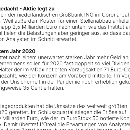
edacht - Aktie legt zu
ben der niederländischen Großbank ING im Corona-Ja
 Weil außerdem Kosten für einen Stellenabbau anfiele
napp 2,5 Milliarden Euro nach unten, wie das Institut 
al fielen die Belastungen aber geringer aus, so dass da
n Analysten im Schnitt erwartet.
rkem Jahr 2020
tet nach einem unerwartet starken Jahr mehr Geld an 
ernehmens sollen für 2020 fast doppelt so viel Divide
r Halter der im MDax notierten Vorzugsaktien 71 Euro-C
zahlt, wie der Konzern am Vorabend mitteilte. Im Vor
der Unsicherheit in der Pandemie noch erheblich gekü
ungsweise 35 Cent erhalten.
egeprodukten hat die Umsätze des weltweit größten
020 gerettet. Im Schlussquartal stiegen die Erlöse auf
 Milliarden Euro, wie der im EuroStoxx 50 notierte Ko
e. Damit übertraf L'Oreal die Erwartungen von Analyste