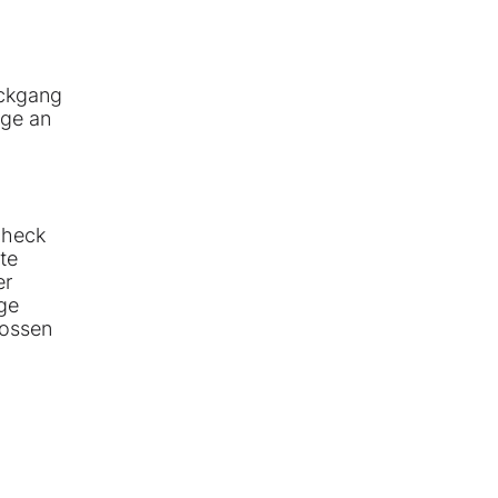
ückgang
uge an
check
te
er
ge
lossen