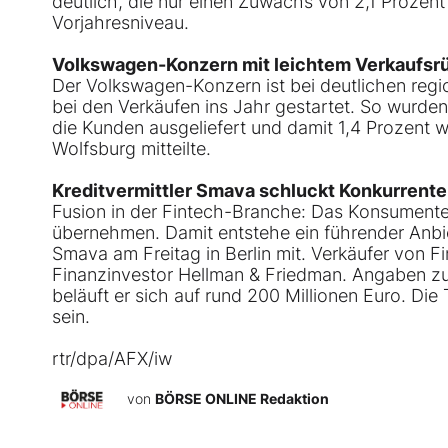
deutlich, die nur einen Zuwachs von 2,1 Prozent
Vorjahresniveau.
Volkswagen-Konzern mit leichtem Verkaufsr
Der Volkswagen-Konzern ist bei deutlichen reg
bei den Verkäufen ins Jahr gestartet. So wurde
die Kunden ausgeliefert und damit 1,4 Prozent 
Wolfsburg mitteilte.
Kreditvermittler Smava schluckt Konkurrent
Fusion in der Fintech-Branche: Das Konsumente
übernehmen. Damit entstehe ein führender Anbiet
Smava am Freitag in Berlin mit. Verkäufer von F
Finanzinvestor Hellman & Friedman. Angaben zu
beläuft er sich auf rund 200 Millionen Euro. Die
sein.
rtr/dpa/AFX/iw
von
BÖRSE ONLINE Redaktion