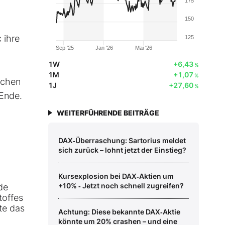
175
150
 ihre
125
Sep '25
Jan '26
Mai '26
1W
+6,43
%
1M
+1,07
%
schen
1J
+27,60
%
-Ende.
WEITERFÜHRENDE BEITRÄGE
DAX‑Überraschung: Sartorius meldet
sich zurück – lohnt jetzt der Einstieg?
Kursexplosion bei DAX‑Aktien um
+10% ‑ Jetzt noch schnell zugreifen?
de
toffes
te das
Achtung: Diese bekannte DAX‑Aktie
könnte um 20% crashen – und eine