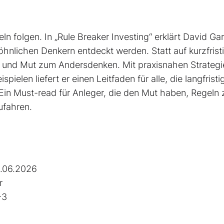
ln folgen. In „Rule Breaker Investing“ erklärt David Ga
nlichen Denkern entdeckt werden. Statt auf kurzfrist
on und Mut zum Andersdenken. Mit praxisnahen Strategi
pielen liefert er einen Leit­faden für alle, die langfristi
Ein Must-read für Anleger, die den Mut haben, Regeln 
ufahren.
.06.2026
r
-3