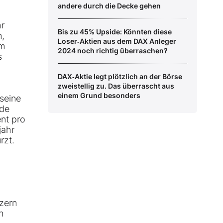
andere durch die Decke gehen
hr
Bis zu 45% Upside: Könnten diese
n,
Loser‑Aktien aus dem DAX Anleger
am
2024 noch richtig überraschen?
s
DAX‑Aktie legt plötzlich an der Börse
zweistellig zu. Das überrascht aus
einem Grund besonders
seine
nde
ent pro
jahr
rzt.
nzern
n