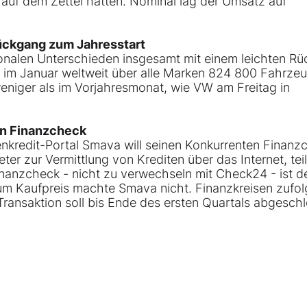
 auf dem Zettel hatten. Nominal lag der Umsatz auf
ückgang zum Jahresstart
ionalen Unterschieden insgesamt mit einem leichten R
n im Januar weltweit über alle Marken 824 800 Fahrze
weniger als im Vorjahresmonat, wie VW am Freitag in
en Finanzcheck
nkredit-Portal Smava will seinen Konkurrenten Finanz
er zur Vermittlung von Krediten über das Internet, teil
inanzcheck - nicht zu verwechseln mit Check24 - ist d
m Kaufpreis machte Smava nicht. Finanzkreisen zufol
 Transaktion soll bis Ende des ersten Quartals abgesch