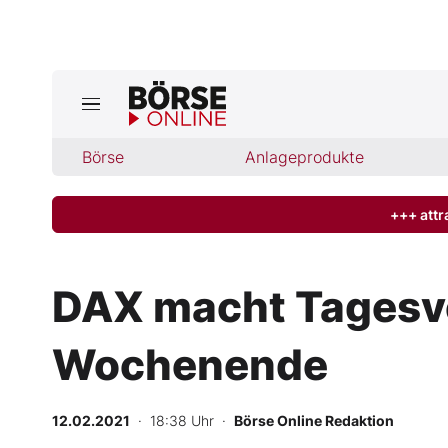
Jetzt a
ktuelle Ausgabe BÖRSE ONLINE lese
Börse
Börse
Anlageprodukte
News
+++ attr
Anlageprodukte
DAX macht Tagesver
Finanz-Check
Wochenende
Abo & Shop
BO-Musterdepots
12.02.2021
· 18:38 Uhr
·
Börse Online Redaktion