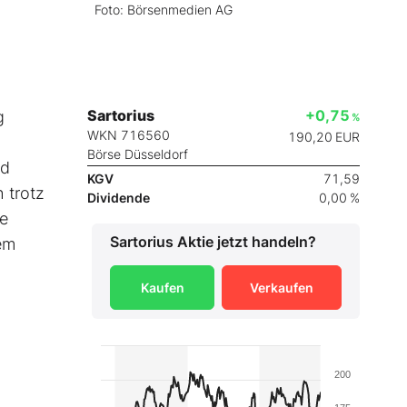
Foto: Börsenmedien AG
Sartorius
+0,75
g
%
WKN 716560
190,20
EUR
Börse Düsseldorf
nd
KGV
71,59
 trotz
Dividende
0,00 %
te
Sartorius
Aktie jetzt handeln?
em
Kaufen
Verkaufen
200