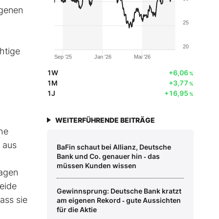
ogenen
25
20
htige
Sep '25
Jan '26
Mai '26
1W
+6,06
%
1M
+3,77
%
1J
+16,95
%
WEITERFÜHRENDE BEITRÄGE
che
 aus
BaFin schaut bei Allianz, Deutsche
Bank und Co. genauer hin ‑ das
müssen Kunden wissen
Tagen
eide
Gewinnsprung: Deutsche Bank kratzt
ass sie
am eigenen Rekord ‑ gute Aussichten
für die Aktie