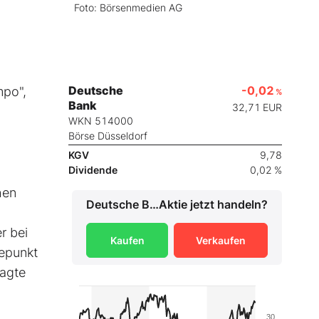
Foto: Börsenmedien AG
Deutsche
-0,02
mpo",
%
Bank
32,71
EUR
WKN 514000
Börse Düsseldorf
KGV
9,78
Dividende
0,02 %
hen
Deutsche Bank
Aktie jetzt handeln?
r bei
Kaufen
Verkaufen
hepunkt
sagte
30