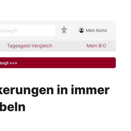
Mein Konto
chbegriff
Tagesgeld-Vergleich
Mein B:O
zeugt +++
ckerungen in immer
beln