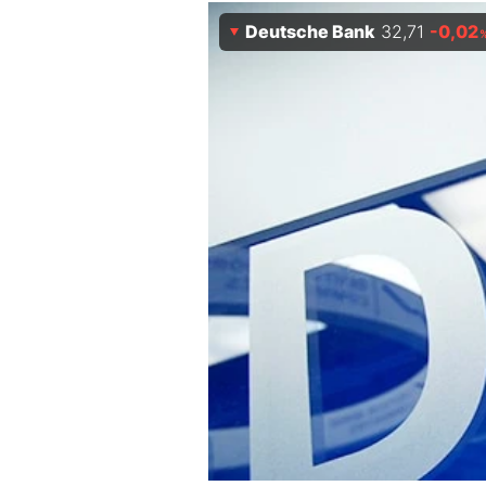
Experten
Deutsche Bank
32,71
-0,02
Mein B:O
Mein Konto
Folgen Sie uns
Kontakt