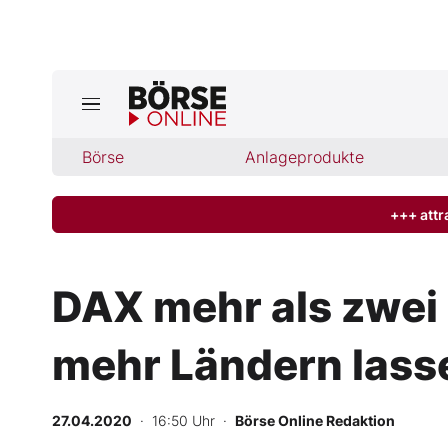
Jetzt a
ktuelle Ausgabe BÖRSE ONLINE lese
Börse
Börse
Anlageprodukte
News
+++ attr
Anlageprodukte
DAX mehr als zwei 
Finanz-Check
mehr Ländern lass
Abo & Shop
BO-Musterdepots
27.04.2020
· 16:50 Uhr
·
Börse Online Redaktion