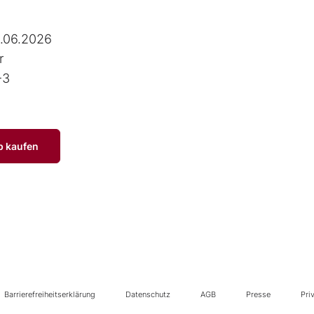
.06.2026
r
-3
p kaufen
Barrierefreiheitserklärung
Datenschutz
AGB
Presse
Pri