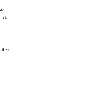
er
ist.
riten.
t