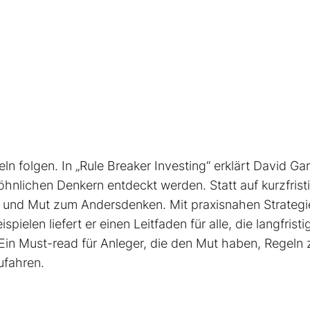
ln folgen. In „Rule Breaker Investing“ erklärt David Ga
nlichen Denkern entdeckt werden. Statt auf kurzfrist
on und Mut zum Andersdenken. Mit praxisnahen Strategi
pielen liefert er einen Leit­faden für alle, die langfristi
Ein Must-read für Anleger, die den Mut haben, Regeln 
ufahren.