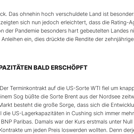
Blick. Das ohnehin hoch verschuldete Land ist besonder
eigten sich nun jedoch erleichtert, dass die Rating-A
von der Pandemie besonders hart gebeutelten Landes n
 Anleihen ein, dies drückte die Rendite der zehnjährige
APAZITÄTEN BALD ERSCHÖPFT
 Der Terminkontrakt auf die US-Sorte WTI fiel um knapp
n seinem Sog büßte die Sorte Brent aus der Nordsee zeit
Markt besteht die große Sorge, dass sich die Entwickl
 die US-Lagerkapazitäten in Cushing sich immer mehr
ei BNP Paribas. Damals war der Kurs erstmals unter Null
-Kontrakte um jeden Preis loswerden wollten. Denn derj