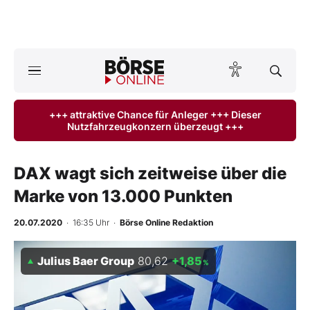
Börse
News
+++ attraktive Chance für Anleger +++ Dieser
Nutzfahrzeugkonzern überzeugt +++
Anlageprodukte
Finanz-Check
DAX wagt sich zeitweise über die
Marke von 13.000 Punkten
Abo & Shop
20.07.2020
· 16:35 Uhr
·
Börse Online Redaktion
BO-Musterdepots
Julius Baer Group
80,62
+1,85
%
Experten
Mein B:O