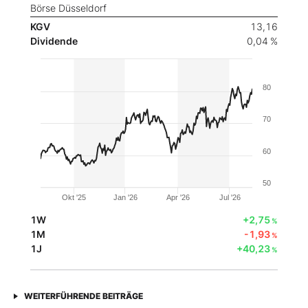
Börse Düsseldorf
KGV
13,16
Dividende
0,04 %
80
70
60
50
Okt '25
Jan '26
Apr '26
Jul '26
1W
+2,75
%
1M
-1,93
%
1J
+40,23
%
WEITERFÜHRENDE BEITRÄGE