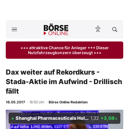
Börse
News
+++ attraktive Chance für Anleger +++ Dieser
Nutzfahrzeugkonzern überzeugt +++
Anlageprodukte
Finanz-Check
Dax weiter auf Rekordkurs -
Stada-Aktie im Aufwind - Drillisch
Abo & Shop
fällt
BO-Musterdepots
16.05.2017
· 16:50 Uhr
·
Börse Online Redaktion
Experten
Shanghai Pharmaceuticals Holding Co Ltd
1,32
+3,08
%
Mein B:O