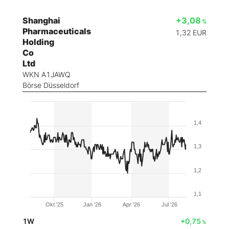
Shanghai
+3,08
%
Pharmaceuticals
1,32
EUR
Holding
Co
Ltd
WKN A1JAWQ
Börse Düsseldorf
1,4
1,3
1,2
1,1
Okt '25
Jan '26
Apr '26
Jul '26
1W
+0,75
%