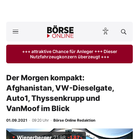
A
ktuelle Ausgabe BÖRSE ONLINE lesen
Börse
+++ attraktive Chance für Anleger +++ Dieser
Nutzfahrzeugkonzern überzeugt +++
News
Anlageprodukte
Der Morgen kompakt:
Afghanistan, VW-Dieselgate,
Finanz-Check
Auto1, Thyssenkrupp und
Abo & Shop
VanMoof im Blick
BO-Musterdepots
01.09.2021
· 09:20 Uhr
·
Börse Online Redaktion
Experten
Wienerberger
21,98
-1,87
%