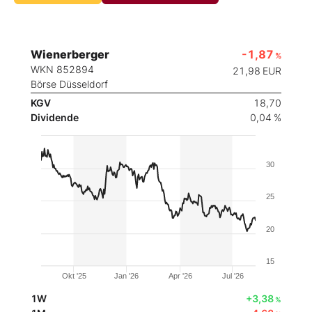
Wienerberger
-1,87
%
WKN 852894
21,98
EUR
Börse Düsseldorf
KGV
18,70
Dividende
0,04 %
30
25
20
15
Okt '25
Jan '26
Apr '26
Jul '26
1W
+3,38
%